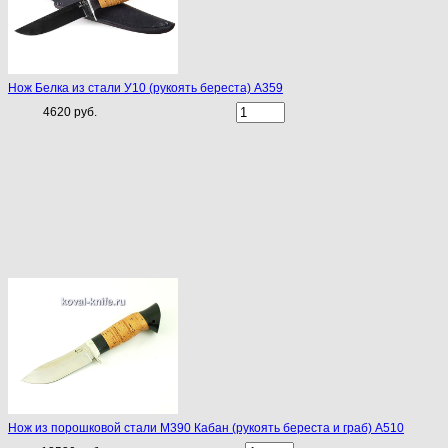
Нож Белка из стали У10 (рукоять береста) A359
4620 руб.
Нож из порошковой стали М390 Кабан (рукоять береста и граб) A510