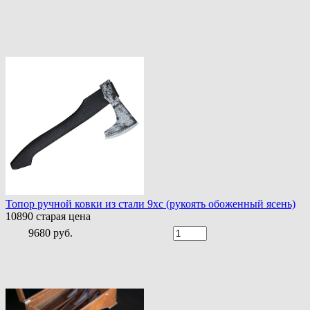
Топор ручной ковки из стали 9хс (рукоять обоженный ясень)
10890
старая цена
9680 руб.