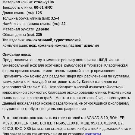
Материал клинка:
сталь у10а
Твердость клинка:
60-61 HRC
Длина клинка (мм):
125
Толщина обуха клинка (мм):
3,5-4
Наибольшая ширина клинка (мм):
22
Материал рукояти:
дерево
Общая длина (мм):
235
Тип изделия:
нож охотничий, туристический
Комплектация:
нож, кожаные ножны, паспорт изделия
Описание ножа:
Представляем вашему вниманию реплику ножа финка НКВД. Финка —
универсальный нож для охотников, рыболовов и туристов. Классическая
форма прямого клинка, имеет очень широкий спектр применения.
Применять нож можно для разделки зверя при расчленении по суставам,
также узким клинком удобно потрошить рыбу. Клинок выполнен из
углеродистой стали У10А. Нож обладает высокой износостойкостью и
коррозионной стойкостью благодаря оксидированию клинка. Рукоять ножа
выполнена из пластика граба. Монтаж клинка сквозной через всю рукоять.
Данный нож является ножом разделочным, не относящимся к холодному
оружию и не требует специального разрешения.
Этот нож возможно заказать из таких сталей как VANADIS 10, BOHLER
M390, BOHLER K340, BOHLER N695, 110Х18 МШД, 95Х18, Х12МФ, D2,
65Х13, 9ХС, ХВ5 (алмазная сталь), а также из булатной и дамасской стали.
Для заказа ножа свяжитесь с нами на странице
контакты
.