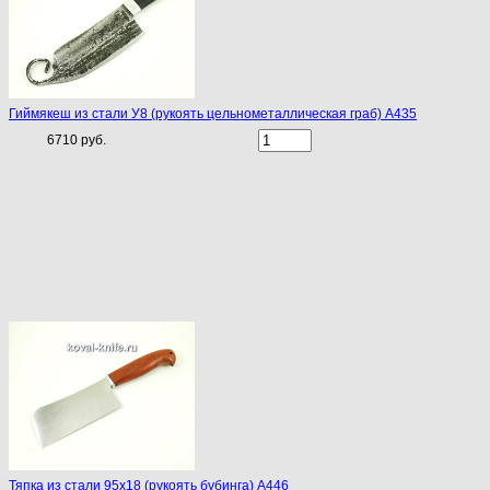
Гиймякеш из стали У8 (рукоять цельнометаллическая граб) A435
6710 руб.
Тяпка из стали 95х18 (рукоять бубинга) A446