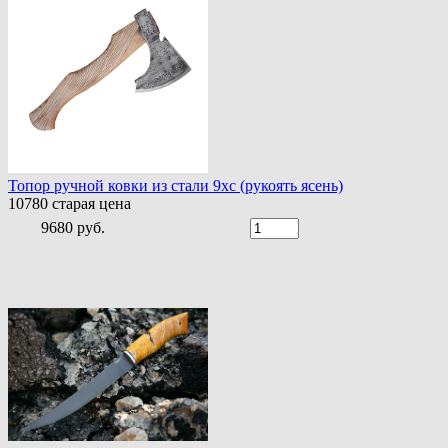
Топор ручной ковки из стали 9хс (рукоять ясень)
10780
старая цена
9680 руб.