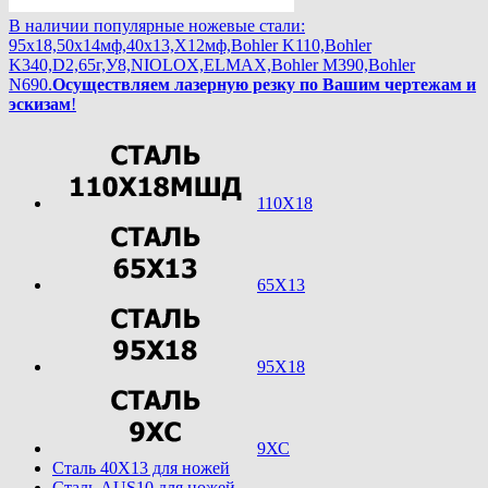
В наличии популярные ножевые стали:
95х18,50х14мф,40х13,Х12мф,Bohler K110,Bohler
K340,D2,65г,У8,NIOLOX,ELMAX,Bohler М390,Bohler
N690.
Осуществляем лазерную резку по Вашим чертежам и
эскизам
!
110Х18
65Х13
95Х18
9ХС
Cталь 40Х13 для ножей
Cталь AUS10 для ножей