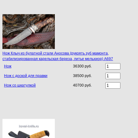
Нож Клыч из булатной стали Аносова (рукоять зуб мамонта,
стабилизированная карельская береза, литье мельхиор) A697
Нож
36300 руб.
Нож с доской для правки
38500 руб.
Нож со шкатулкой
40700 руб.