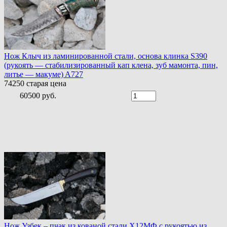
Нож Клыч из ламинированной стали, основа клинка S390
(рукоять — стабилизированный кап клена, зуб мамонта, пин,
литье — макуме) A727
74250
старая цена
60500 руб.
Нож Узбек – пчак из кованой стали Х12МФ с рукоятью из