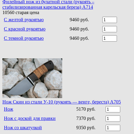
Филейный нож из булатной стали (рукоять –
стабилизированная карельская береза) A714
10560
старая цена
С желтой рукоятью
9460 руб.
С красной рукоятью
9460 руб.
С темной рукоятью
9460 руб.
Нож Скин из стали У-10 (рукоять — венге, береста) А705
Нож
5170 руб.
Нож с доской для правки
7370 руб.
Нож со шкатулкой
9350 руб.