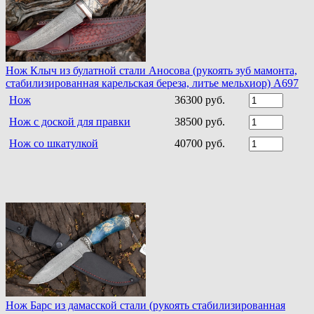
Нож Клыч из булатной стали Аносова (рукоять зуб мамонта,
стабилизированная карельская береза, литье мельхиор) A697
Нож
36300 руб.
Нож с доской для правки
38500 руб.
Нож со шкатулкой
40700 руб.
Нож Барс из дамасской стали (рукоять стабилизированная