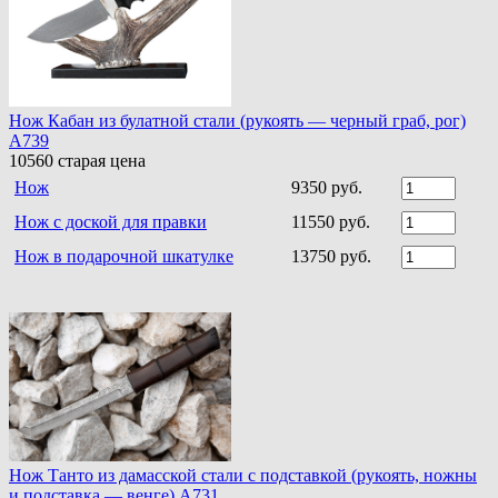
Нож Кабан из булатной стали (рукоять — черный граб, рог)
A739
10560
старая цена
Нож
9350 руб.
Нож с доской для правки
11550 руб.
Нож в подарочной шкатулке
13750 руб.
Нож Танто из дамасской стали c подставкой (рукоять, ножны
и подставка — венге) A731