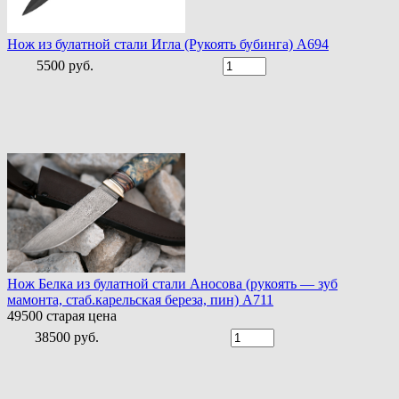
Нож из булатной стали Игла (Рукоять бубинга) A694
5500 руб.
Нож Белка из булатной стали Аносова (рукоять — зуб
мамонта, стаб.карельская береза, пин) A711
49500
старая цена
38500 руб.