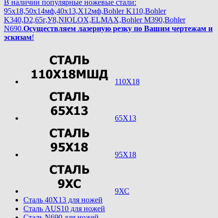
В наличии популярные ножевые стали:
95х18,50х14мф,40х13,Х12мф,Bohler K110,Bohler
K340,D2,65г,У8,NIOLOX,ELMAX,Bohler М390,Bohler
N690.
Осуществляем лазерную резку по Вашим чертежам и
эскизам
!
110Х18
65Х13
95Х18
9ХС
Cталь 40Х13 для ножей
Cталь AUS10 для ножей
Cталь N690 для ножей