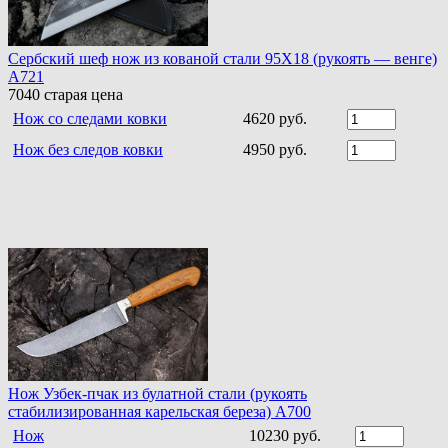
Сербский шеф нож из кованой стали 95Х18 (рукоять — венге)
A721
7040
старая цена
Нож со следами ковки
4620 руб.
Нож без следов ковки
4950 руб.
Нож Узбек-пчак из булатной стали (рукоять
стабилизированная карельская береза) A700
Нож
10230 руб.