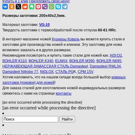
Купить в 1 клик
Предложить свою цену!
Размеры заготовки: 200х40х2,5мм.
Материал заготовки:
VG-10
Твердость заготовки с термообработкой после отпуска
60-61 HRc
.
В интернет-магазине ножей
Кузницы Коваль
вы можете купить стали и
заготовки для производства ножей и клинков. Эту заготовку для ножа
возможно заказать и в других размерах.
Рекомендуем посмотреть и купить такие стали для ножей как:
AISI D2
,
BOHLER K110
,
BOHLER K340
,
ELMAX
,
BOHLER M390
,
BOHLER N695
,
НЕРЖАВЕЮЩАЯ ДАМАССКАЯ СТАЛЬ Damasteel
,
Damasteel RWL34
,
Damasteel Nitrobe 77
,
NIOLOX
,
СТАЛЬ PG
K,
CPM 15V
.
Хотим напомнить, что на нашем складе всегда большой выбор
кованых
заготовок (поковок) для ножей
!
Для заказа сталей для изготовления ножей индивидуальных размеров
свяжитесь с нами на странице
контакты
[an error occurred while processing the directive]
[an error occurred while processing the directive]