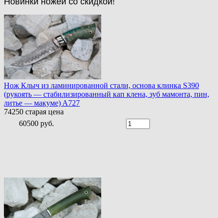
Новинки ножей со скидкой!
Нож Клыч из ламинированной стали, основа клинка S390
(рукоять — стабилизированный кап клена, зуб мамонта, пин,
литье — макуме) A727
74250
старая цена
60500 руб.