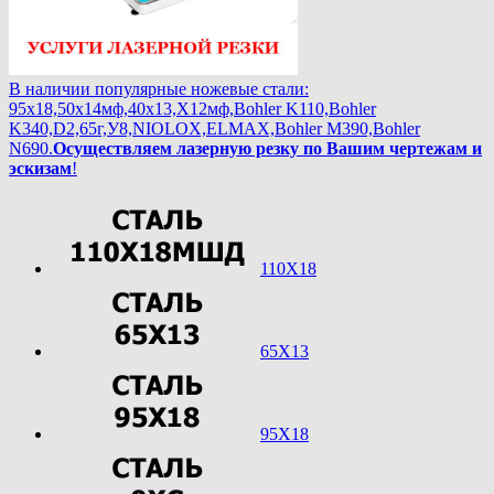
В наличии популярные ножевые стали:
95х18,50х14мф,40х13,Х12мф,Bohler K110,Bohler
K340,D2,65г,У8,NIOLOX,ELMAX,Bohler М390,Bohler
N690.
Осуществляем лазерную резку по Вашим чертежам и
эскизам
!
110Х18
65Х13
95Х18