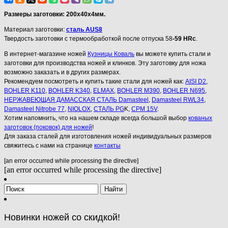
Размеры заготовки: 200х40х4мм.
Материал заготовки:
сталь AUS8
Твердость заготовки с термообработкой после отпуска 58
-59 HRc
.
В интернет-магазине ножей
Кузницы Коваль
вы можете купить стали и
заготовки для производства ножей и клинков. Эту заготовку для ножа
возможно заказать и в других размерах.
Рекомендуем посмотреть и купить такие стали для ножей как:
AISI D2
,
BOHLER K110
,
BOHLER K340
,
ELMAX
,
BOHLER M390
,
BOHLER N695
,
НЕРЖАВЕЮЩАЯ ДАМАССКАЯ СТАЛЬ Damasteel
,
Damasteel RWL34
,
Damasteel Nitrobe 77
,
NIOLOX
,
СТАЛЬ PG
K,
CPM 15V
.
Хотим напомнить, что на нашем складе всегда большой выбор
кованых
заготовок (поковок) для ножей
!
Для заказа сталей для изготовления ножей индивидуальных размеров
свяжитесь с нами на странице
контакты
[an error occurred while processing the directive]
[an error occurred while processing the directive]
Новинки ножей со скидкой!