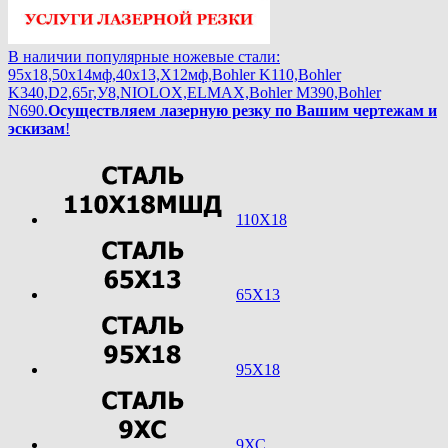
В наличии популярные ножевые стали:
95х18,50х14мф,40х13,Х12мф,Bohler K110,Bohler
K340,D2,65г,У8,NIOLOX,ELMAX,Bohler М390,Bohler
N690.
Осуществляем лазерную резку по Вашим чертежам и
эскизам
!
110Х18
65Х13
95Х18
9ХС