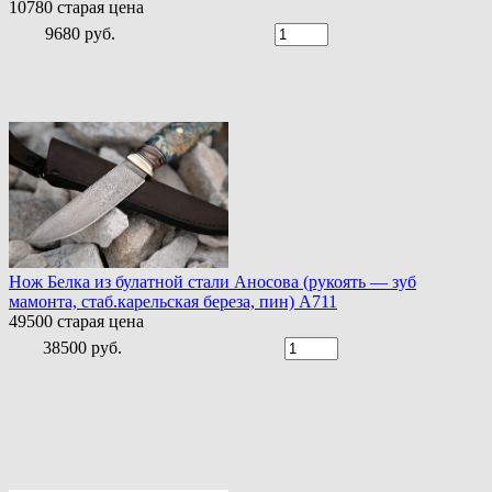
10780
старая цена
9680 руб.
Нож Белка из булатной стали Аносова (рукоять — зуб
мамонта, стаб.карельская береза, пин) A711
49500
старая цена
38500 руб.