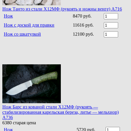
Нож Танто из стали Х12МФ (рукоять и ножны венге) A716
Нож
8470 руб.
Нож с доской для правки
11616 руб.
Нож со шкатулкой
12100 руб.
Нож Барс из кованой стали Х12МФ (рукоять —
стабилизированная карельская береза, литье — мельхиор)
A736
6380
старая цена
Нож
5720 руб.