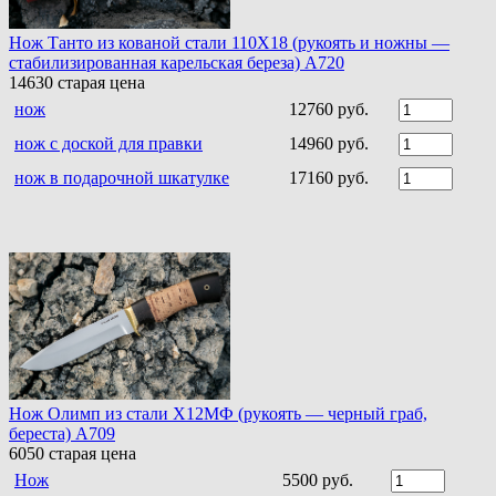
Нож Танто из кованой стали 110Х18 (рукоять и ножны —
стабилизированная карельская береза) A720
14630
старая цена
нож
12760 руб.
нож с доской для правки
14960 руб.
нож в подарочной шкатулке
17160 руб.
Нож Олимп из стали Х12МФ (рукоять — черный граб,
береста) A709
6050
старая цена
Нож
5500 руб.