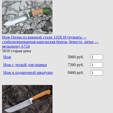
Нож Орлан из кованой стали 110Х18 (рукоять —
стабилизированная карельская береза, береста, литье —
мельхиор) A724
5610
старая цена
Нож
5060 руб.
Нож с доской для правки
7260 руб.
Нож в подарочной шкатулке
9460 руб.