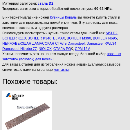
Материал заготовки:
сталь D2
Твердость заготовки с термообработкой после отпуска
60-62 HRc
.
В интернет-магазине ножей
Кузницы Коваль
вы можете купить стали и
заготовки для производства ножей и клинков. Эту заготовку для ножа
возможно заказать и в других размерах.
Рекомендуем посмотреть и купить такие стали для ножей как:
AISI D2
,
BOHLER K110
,
BOHLER K340
,
ELMAX
,
BOHLER M390
,
BOHLER N695
,
НЕРЖАВЕЮЩАЯ ДАМАССКАЯ СТАЛЬ Damasteel
,
Damasteel RWL34
,
Damasteel Nitrobe 77
,
NIOLOX
,
СТАЛЬ PG
K,
CPM 15V
.
Хотим напомнить, что на нашем складе всегда большой выбор
кованых
заготовок (поковок) для ножей
!
Для заказа сталей для изготовления ножей индивидуальных размеров
свяжитесь с нами на странице
контакты
Похожие товары: