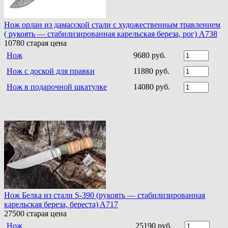
Нож орлан из дамасской стали с художественным травлением
( рукоять — стабилизированная карельская береза, рог) A738
10780
старая цена
Нож
9680 руб.
Нож с доской для правки
11880 руб.
Нож в подарочной шкатулке
14080 руб.
Нож Белка из стали S-390 (рукоять — стабилизированная
карельская береза, береста) A717
27500
старая цена
Нож
25190 руб.