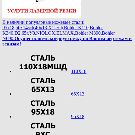
В наличии популярные ножевые стали:
95х18,50х14мф,40х13,Х12мф,Bohler K110,Bohler
K340,D2,65г,У8,NIOLOX,ELMAX,Bohler М390,Bohler
N690.
Осуществляем лазерную резку по Вашим чертежам и
эскизам
!
110Х18
65Х13
95Х18