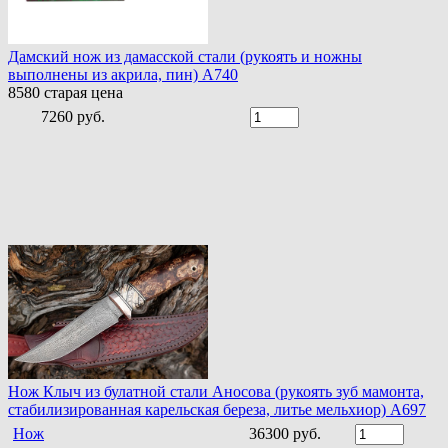
Дамский нож из дамасской стали (рукоять и ножны
выполнены из акрила, пин) A740
8580
старая цена
7260 руб.
Нож Клыч из булатной стали Аносова (рукоять зуб мамонта,
стабилизированная карельская береза, литье мельхиор) A697
Нож
36300 руб.