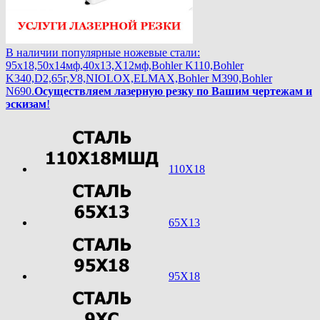
В наличии популярные ножевые стали:
95х18,50х14мф,40х13,Х12мф,Bohler K110,Bohler
K340,D2,65г,У8,NIOLOX,ELMAX,Bohler М390,Bohler
N690.
Осуществляем лазерную резку по Вашим чертежам и
эскизам
!
110Х18
65Х13
95Х18