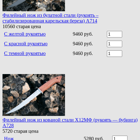
Филейный нож из булатной стали (рукоять –
стабилизированная карельская береза) A714
10560
старая цена
С желтой рукоятью
9460 руб.
С красной рукоятью
9460 руб.
С темной рукоятью
9460 руб.
Филейный нож из кованой стали Х12МФ (рукоять — бубинга)
A728
5720
старая цена
Нож
5280 руб.