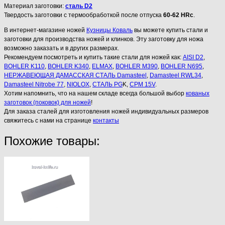
Материал заготовки:
сталь D2
Твердость заготовки с термообработкой после отпуска
60-62 HRc
.
В интернет-магазине ножей
Кузницы Коваль
вы можете купить стали и
заготовки для производства ножей и клинков. Эту заготовку для ножа
возможно заказать и в других размерах.
Рекомендуем посмотреть и купить такие стали для ножей как:
AISI D2
,
BOHLER K110
,
BOHLER K340
,
ELMAX
,
BOHLER M390
,
BOHLER N695
,
НЕРЖАВЕЮЩАЯ ДАМАССКАЯ СТАЛЬ Damasteel
,
Damasteel RWL34
,
Damasteel Nitrobe 77
,
NIOLOX
,
СТАЛЬ PG
K,
CPM 15V
.
Хотим напомнить, что на нашем складе всегда большой выбор
кованых
заготовок (поковок) для ножей
!
Для заказа сталей для изготовления ножей индивидуальных размеров
свяжитесь с нами на странице
контакты
Похожие товары: