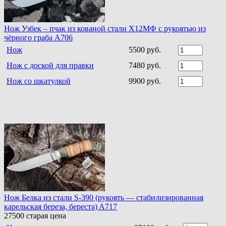
Нож Узбек – пчак из кованой стали Х12МФ с рукоятью из
чёрного граба A706
Нож
5500 руб.
Нож с доской для правки
7480 руб.
Нож со шкатулкой
9900 руб.
Нож Белка из стали S-390 (рукоять — стабилизированная
карельская береза, береста) A717
27500
старая цена