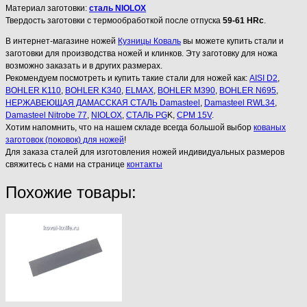
Материал заготовки:
сталь NIOLOX
Твердость заготовки с термообработкой после отпуска
59-61 HRc
.
В интернет-магазине ножей
Кузницы Коваль
вы можете купить стали и
заготовки для производства ножей и клинков. Эту заготовку для ножа
возможно заказать и в других размерах.
Рекомендуем посмотреть и купить такие стали для ножей как:
AISI D2
,
BOHLER K110
,
BOHLER K340
,
ELMAX
,
BOHLER M390
,
BOHLER N695
,
НЕРЖАВЕЮЩАЯ ДАМАССКАЯ СТАЛЬ Damasteel
,
Damasteel RWL34
,
Damasteel Nitrobe 77
,
NIOLOX
,
СТАЛЬ PG
K,
CPM 15V
.
Хотим напомнить, что на нашем складе всегда большой выбор
кованых
заготовок (поковок) для ножей
!
Для заказа сталей для изготовления ножей индивидуальных размеров
свяжитесь с нами на странице
контакты
Похожие товары: