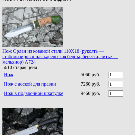
Нож Орлан из кованой стали 110Х18 (рукоять —
стабилизированная карельская береза, береста, литье —
мельхиор) A724
5610
старая цена
Нож
5060 руб.
Нож с доской для правки
7260 руб.
Нож в подарочной шкатулке
9460 руб.