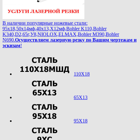
В наличии популярные ножевые стали:
95х18,50х14мф,40х13,Х12мф,Bohler K110,Bohler
K340,D2,65г,У8,NIOLOX,ELMAX,Bohler М390,Bohler
N690.
Осуществляем лазерную резку по Вашим чертежам и
эскизам
!
110Х18
65Х13
95Х18