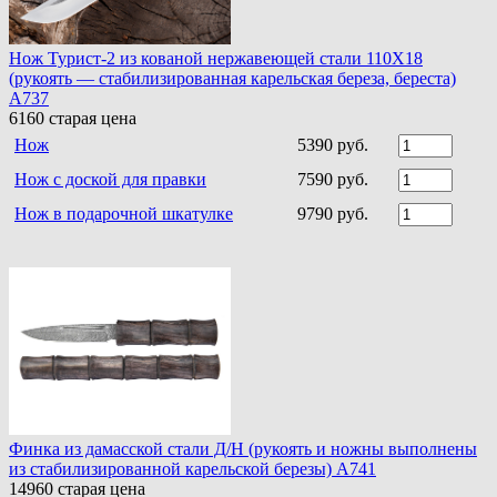
Нож Турист-2 из кованой нержавеющей стали 110Х18
(рукоять — стабилизированная карельская береза, береста)
A737
6160
старая цена
Нож
5390 руб.
Нож с доской для правки
7590 руб.
Нож в подарочной шкатулке
9790 руб.
Финка из дамасской стали Д/Н (рукоять и ножны выполнены
из стабилизированной карельской березы) A741
14960
старая цена