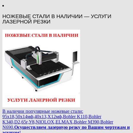
НОЖЕВЫЕ СТАЛИ В НАЛИЧИИ — УСЛУГИ
ЛАЗЕРНОЙ РЕЗКИ
В наличии популярные ножевые стали:
95х18,50х14мф,40х13,Х12мф,Bohler K110,Bohler
K340,D2,65г,У8,NIOLOX,ELMAX,Bohler М390,Bohler
N690.
Осуществляем лазерную резку по Вашим чертежам и
эскизам
!