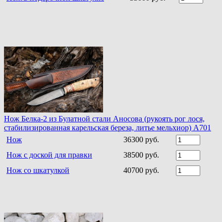
Нож Белка-2 из Булатной стали Аносова (рукоять рог лося,
стабилизированная карельская береза, литье мельхиор) A701
Нож
36300 руб.
Нож с доской для правки
38500 руб.
Нож со шкатулкой
40700 руб.