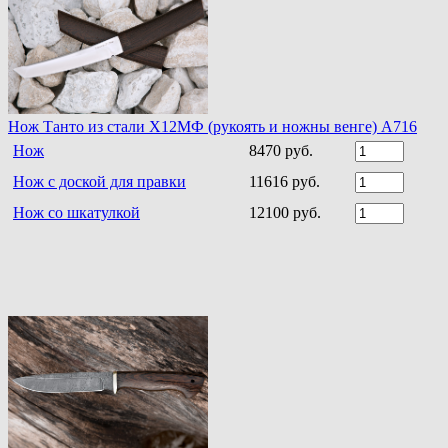
Нож Танто из стали Х12МФ (рукоять и ножны венге) A716
Нож
8470 руб.
Нож с доской для правки
11616 руб.
Нож со шкатулкой
12100 руб.