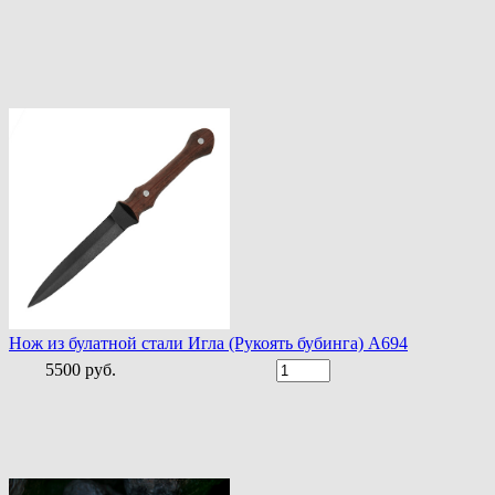
Нож из булатной стали Игла (Рукоять бубинга) A694
5500 руб.