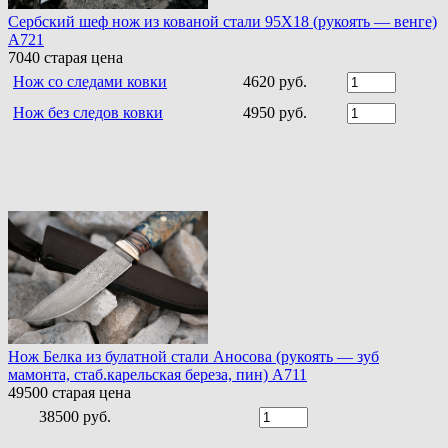
Сербский шеф нож из кованой стали 95Х18 (рукоять — венге)
A721
7040
старая цена
Нож со следами ковки
4620 руб.
Нож без следов ковки
4950 руб.
Нож Белка из булатной стали Аносова (рукоять — зуб
мамонта, стаб.карельская береза, пин) A711
49500
старая цена
38500 руб.