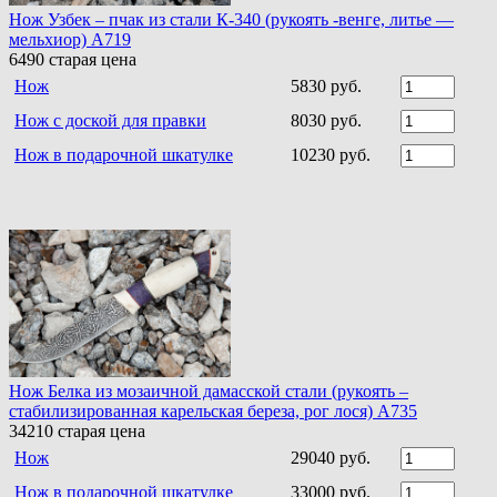
Нож Узбек – пчак из стали К-340 (рукоять -венге, литье —
мельхиор) A719
6490
старая цена
Нож
5830 руб.
Нож с доской для правки
8030 руб.
Нож в подарочной шкатулке
10230 руб.
Нож Белка из мозаичной дамасской стали (рукоять –
стабилизированная карельская береза, рог лося) A735
34210
старая цена
Нож
29040 руб.
Нож в подарочной шкатулке
33000 руб.