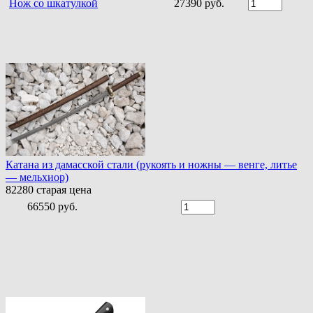
Нож со шкатулкой
27390 руб.
Катана из дамасской стали (рукоять и ножны — венге, литье
— мельхиор)
82280
старая цена
66550 руб.