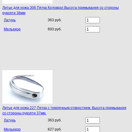
Литье для ножа 306 Пятка Коловрат.Высота примыкания со стороны
рукояти 38мм
Латунь
363 руб.
Мельхиор
693 руб.
Литье для ножа 227 Пятка с темлячным отверстием. Высота примыкания
со стороны рукояти 37мм.
Латунь
363 руб.
Мельхиор
627 руб.