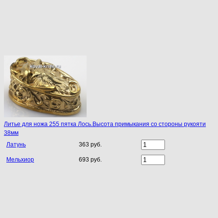
Литье для ножа 255 пятка Лось.Высота примыкания со стороны рукояти
38мм
Латунь
363 руб.
Мельхиор
693 руб.