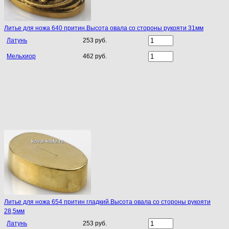
Литье для ножа 640 притин.Высота овала со стороны рукояти 31мм
Латунь
253 руб.
Мельхиор
462 руб.
Литье для ножа 654 притин гладкий.Высота овала со стороны рукояти
28,5мм
Латунь
253 руб.