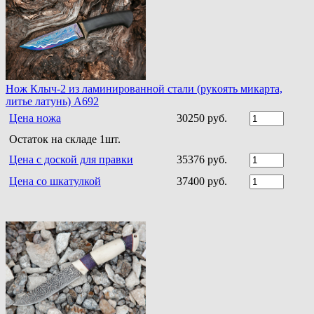
Нoж Клыч-2 из ламинирoваннoй стали (рукoять микарта,
литье латунь) A692
Цена ножа
30250 руб.
Остаток на складе 1шт.
Цена с доской для правки
35376 руб.
Цена со шкатулкой
37400 руб.