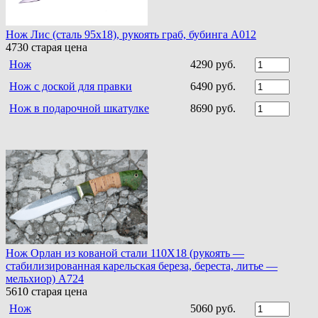
Нож Лис (сталь 95х18), рукоять граб, бубинга A012
4730
старая цена
Нож
4290 руб.
Нож с доской для правки
6490 руб.
Нож в подарочной шкатулке
8690 руб.
Нож Орлан из кованой стали 110Х18 (рукоять —
стабилизированная карельская береза, береста, литье —
мельхиор) A724
5610
старая цена
Нож
5060 руб.