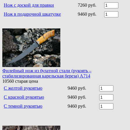
Нож с доской для правки
7260 руб.
Нож в подарочной шкатулке
9460 руб.
Филейный нож из булатной стали (рукоять –
стабилизированная карельская береза) A714
10560
старая цена
С желтой рукоятью
9460 руб.
С красной рукоятью
9460 руб.
С темной рукоятью
9460 руб.