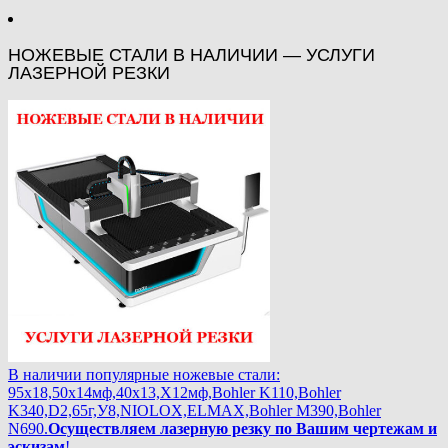
НОЖЕВЫЕ СТАЛИ В НАЛИЧИИ — УСЛУГИ
ЛАЗЕРНОЙ РЕЗКИ
В наличии популярные ножевые стали:
95х18,50х14мф,40х13,Х12мф,Bohler K110,Bohler
K340,D2,65г,У8,NIOLOX,ELMAX,Bohler М390,Bohler
N690.
Осуществляем лазерную резку по Вашим чертежам и
эскизам
!