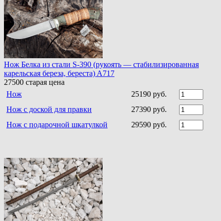
Нож Белка из стали S-390 (рукоять — стабилизированная
карельская береза, береста) A717
27500
старая цена
Нож
25190 руб.
Нож с доской для правки
27390 руб.
Нож с подарочной шкатулкой
29590 руб.