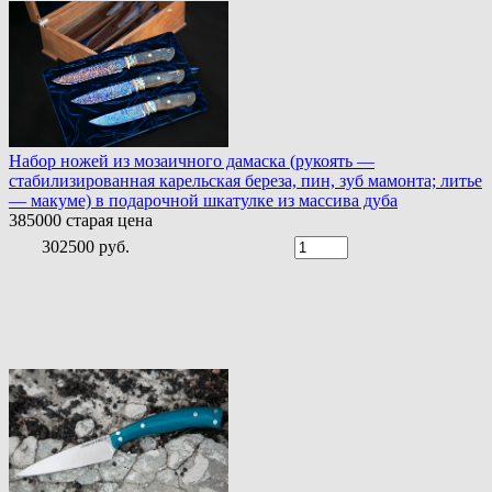
Набор ножей из мозаичного дамаска (рукоять —
стабилизированная карельская береза, пин, зуб мамонта; литье
— макуме) в подарочной шкатулке из массива дуба
385000
старая цена
302500 руб.