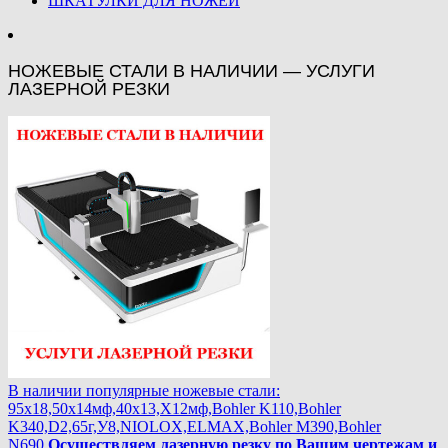
ШКАТУЛКИ ДЛЯ НОЖЕЙ
НОЖЕВЫЕ СТАЛИ В НАЛИЧИИ — УСЛУГИ
ЛАЗЕРНОЙ РЕЗКИ
В наличии популярные ножевые стали:
95х18,50х14мф,40х13,Х12мф,Bohler K110,Bohler
K340,D2,65г,У8,NIOLOX,ELMAX,Bohler М390,Bohler
N690.
Осуществляем лазерную резку по Вашим чертежам и