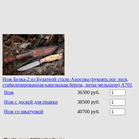
Нож Белка-2 из Булатной стали Аносова (рукоять рог лося,
стабилизированная карельская береза, литье мельхиор) A701
Нож
36300 руб.
Нож с доской для правки
38500 руб.
Нож со шкатулкой
40700 руб.