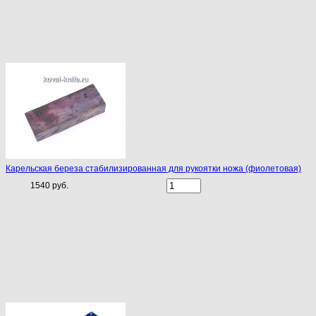
Карельская береза стабилизированная для рукоятки ножа (фиолетовая)
1540 руб.