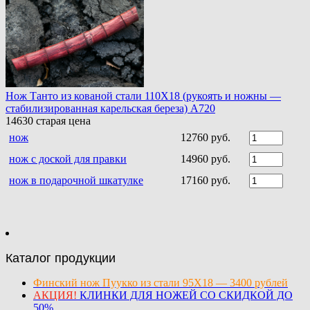
Нож Танто из кованой стали 110Х18 (рукоять и ножны —
стабилизированная карельская береза) A720
14630
старая цена
нож
12760 руб.
нож с доской для правки
14960 руб.
нож в подарочной шкатулке
17160 руб.
Каталог продукции
Финский нож Пуукко из стали 95Х18 — 3400 рублей
АКЦИЯ!
КЛИНКИ ДЛЯ НОЖЕЙ СО СКИДКОЙ ДО
50%