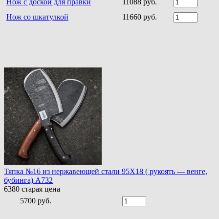
Нож с доской для правки
11088 руб.
Нож со шкатулкой
11660 руб.
Тяпка №16 из нержавеющей стали 95Х18 ( рукоять — венге,
бубинга) A732
6380
старая цена
5700 руб.