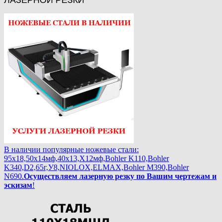
В наличии популярные ножевые стали:
95х18,50х14мф,40х13,Х12мф,Bohler K110,Bohler
K340,D2,65г,У8,NIOLOX,ELMAX,Bohler М390,Bohler
N690.
Осуществляем лазерную резку по Вашим чертежам и
эскизам
!