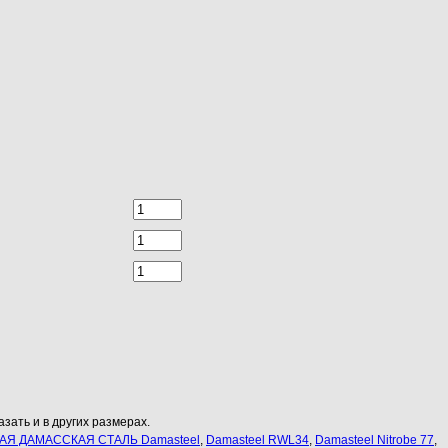
зать и в других размерах.
Я ДАМАССКАЯ СТАЛЬ Damasteel
,
Damasteel RWL34
,
Damasteel Nitrobe 77
,