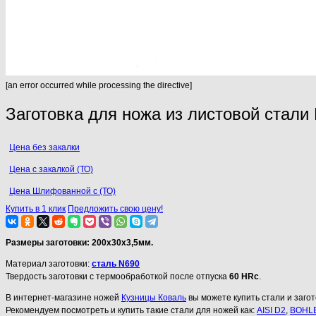
[an error occurred while processing the directive]
Заготовка для ножа из листовой стали
Цена без закалки
Цена с закалкой (ТО)
Цена Шлифованной с (ТО)
Купить в 1 клик
Предложить свою цену!
Размеры заготовки: 200х30х3,5мм.
Материал заготовки:
сталь N690
Твердость заготовки с термообработкой после отпуска
60 HRc
.
В интернет-магазине ножей
Кузницы Коваль
вы можете купить стали и загот
Рекомендуем посмотреть и купить такие стали для ножей как:
AISI D2
,
BOHLE