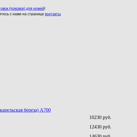
товок (поковок) для ножей
!
итесь с нами на странице
контакты
карельская береза) A700
10230 руб.
12430 руб.
14630 руб.