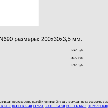
 N690 размеры: 200х30х3,5 мм.
1490 руб.
1590 руб.
1710 руб.
овки для производства ножей и клинков. Эту заготовку для ножа возможно зака
R K110
,
BOHLER K340
,
ELMAX
,
BOHLER M390
,
BOHLER N695
,
НЕРЖАВЕЮЩА