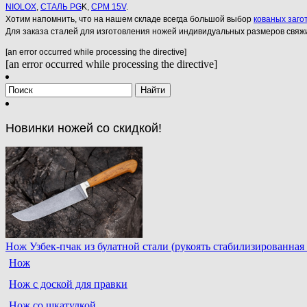
NIOLOX
,
СТАЛЬ PG
K,
CPM 15V
.
Хотим напомнить, что на нашем складе всегда большой выбор
кованых заго
Для заказа сталей для изготовления ножей индивидуальных размеров свяж
[an error occurred while processing the directive]
[an error occurred while processing the directive]
Новинки ножей со скидкой!
Нож Узбек-пчак из булатной стали (рукоять стабилизированная 
Нож
Нож с доской для правки
Нож со шкатулкой