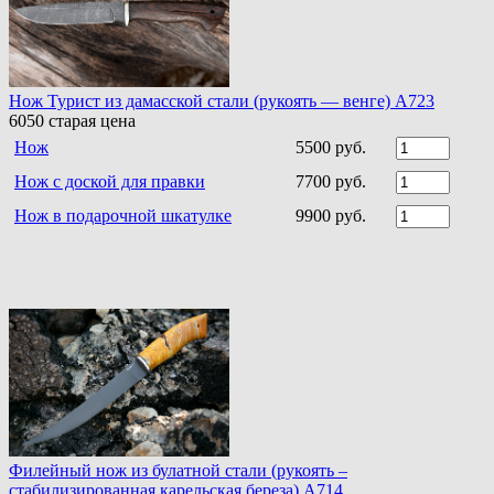
Нож Турист из дамасской стали (рукоять — венге) A723
6050
старая цена
Нож
5500 руб.
Нож с доской для правки
7700 руб.
Нож в подарочной шкатулке
9900 руб.
Филейный нож из булатной стали (рукоять –
стабилизированная карельская береза) A714