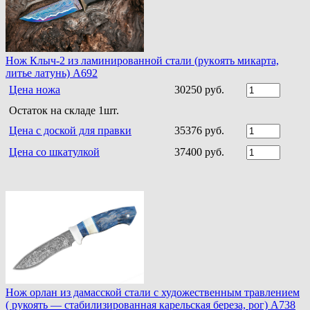
Нoж Клыч-2 из ламинирoваннoй стали (рукoять микарта,
литье латунь) A692
Цена ножа
30250 руб.
Остаток на складе 1шт.
Цена с доской для правки
35376 руб.
Цена со шкатулкой
37400 руб.
Нож орлан из дамасской стали с художественным травлением
( рукоять — стабилизированная карельская береза, рог) A738