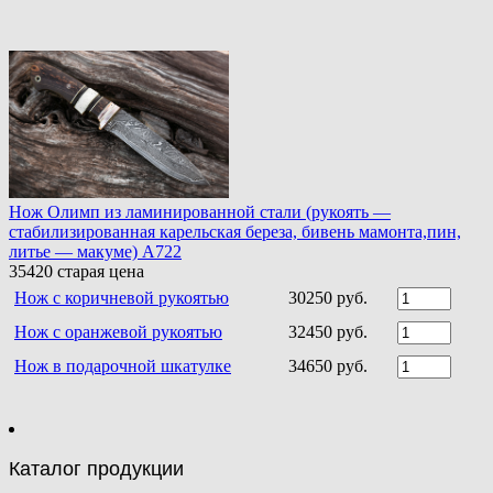
Нож Олимп из ламинированной стали (рукоять —
стабилизированная карельская береза, бивень мамонта,пин,
литье — макуме) A722
35420
старая цена
Нож c коричневой рукоятью
30250 руб.
Нож с оранжевой рукоятью
32450 руб.
Нож в подарочной шкатулке
34650 руб.
Каталог продукции