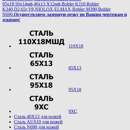
95х18,50х14мф,40х13,Х12мф,Bohler K110,Bohler
K340,D2,65г,У8,NIOLOX,ELMAX,Bohler М390,Bohler
N690.
Осуществляем лазерную резку по Вашим чертежам и
эскизам
!
110Х18
65Х13
95Х18
9ХС
Cталь 40Х13 для ножей
Cталь AUS10 для ножей
Cталь N690 для ножей