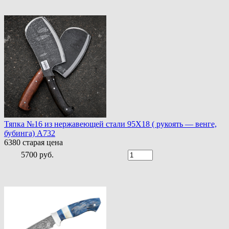
Тяпка №16 из нержавеющей стали 95Х18 ( рукоять — венге,
бубинга) A732
6380
старая цена
5700 руб.