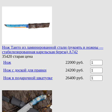
Нож Танто из ламинированной стали (рукоять и ножны —
стабилизированная карельская береза) A742
35420
старая цена
Нож
22000 руб.
Нож с доской для правки
24200 руб.
Нож в подарочной шкатулке
26400 руб.