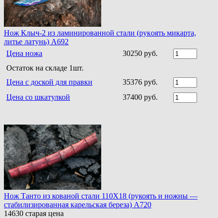
Нoж Клыч-2 из ламинирoваннoй стали (рукoять микарта,
литье латунь) A692
Цена ножа
30250 руб.
Остаток на складе 1шт.
Цена с доской для правки
35376 руб.
Цена со шкатулкой
37400 руб.
Нож Танто из кованой стали 110Х18 (рукоять и ножны —
стабилизированная карельская береза) A720
14630
старая цена