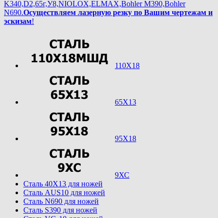
K340,D2,65г,У8,NIOLOX,ELMAX,Bohler М390,Bohler
N690.
Осуществляем лазерную резку по Вашим чертежам и
эскизам
!
110Х18
65Х13
95Х18
9ХС
Cталь 40Х13 для ножей
Cталь AUS10 для ножей
Cталь N690 для ножей
Cталь S390 для ножей