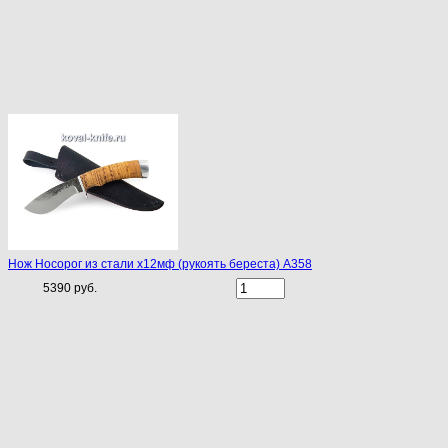
Нож Носорог из стали х12мф (рукоять береста) A358
5390 руб.