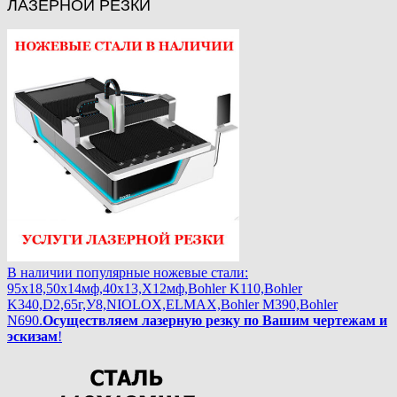
ЛАЗЕРНОЙ РЕЗКИ
В наличии популярные ножевые стали:
95х18,50х14мф,40х13,Х12мф,Bohler K110,Bohler
K340,D2,65г,У8,NIOLOX,ELMAX,Bohler М390,Bohler
N690.
Осуществляем лазерную резку по Вашим чертежам и
эскизам
!