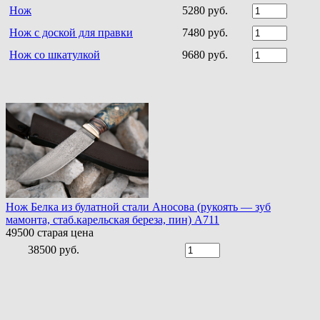
Нож
5280 руб.
Нож с доской для правки
7480 руб.
Нож со шкатулкой
9680 руб.
Нож Белка из булатной стали Аносова (рукоять — зуб
мамонта, стаб.карельская береза, пин) A711
49500
старая цена
38500 руб.