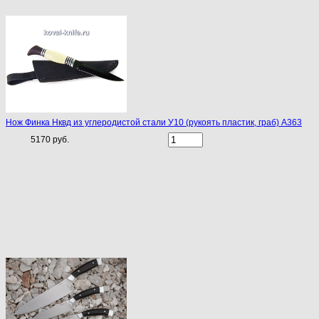
Нож Финка Нквд из углеродистой стали У10 (рукоять пластик, граб) A363
5170 руб.