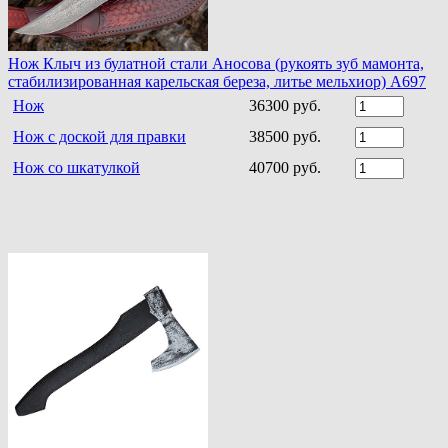
Нож Клыч из булатной стали Аносова (рукоять зуб мамонта,
стабилизированная карельская береза, литье мельхиор) A697
Нож
36300 руб.
Нож с доской для правки
38500 руб.
Нож со шкатулкой
40700 руб.