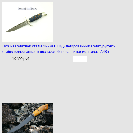
Нож из булатной стали Финка НКВД (Легированный булат, рукоять
стабилизированная карельская береза, литье мельхиор) A485
10450 руб.