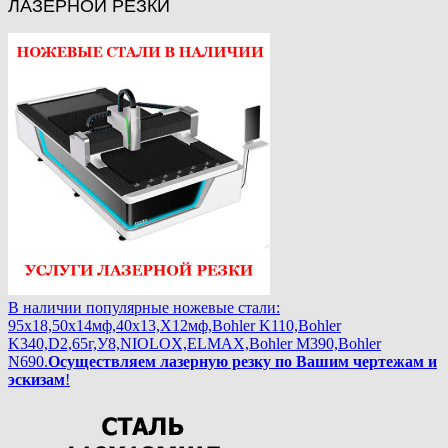
ЛАЗЕРНОЙ РЕЗКИ
В наличии популярные ножевые стали:
95х18,50х14мф,40х13,Х12мф,Bohler K110,Bohler
K340,D2,65г,У8,NIOLOX,ELMAX,Bohler М390,Bohler
N690.
Осуществляем лазерную резку по Вашим чертежам и
эскизам
!