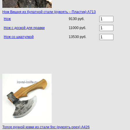
Нож Вишня из булатной стали (рукоять – Пластик) A713
Нож
9130 руб.
Нож с доской для правки
11000 руб.
Нож со шкатулкой
13530 руб.
Топор ручной ковки из стали 9хс (рукоять орех) A426