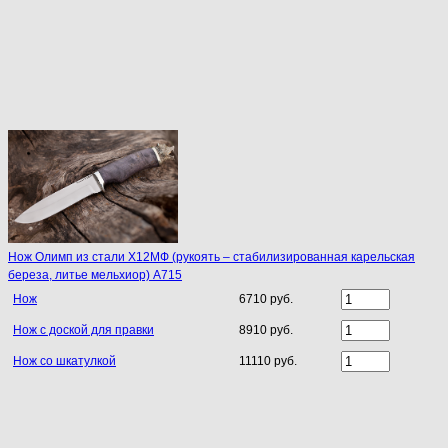
Нож Олимп из стали Х12МФ (рукоять – стабилизированная карельская
береза, литье мельхиор) A715
Нож
6710 руб.
Нож с доской для правки
8910 руб.
Нож со шкатулкой
11110 руб.