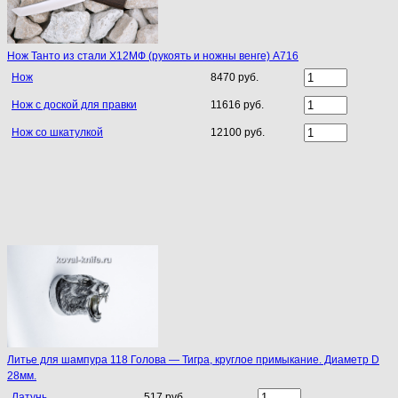
Нож Танто из стали Х12МФ (рукоять и ножны венге) A716
Нож
8470 руб.
Нож с доской для правки
11616 руб.
Нож со шкатулкой
12100 руб.
Литье для шампура 118 Голова — Тигра, круглое примыкание. Диаметр D
28мм.
Латунь
517 руб.