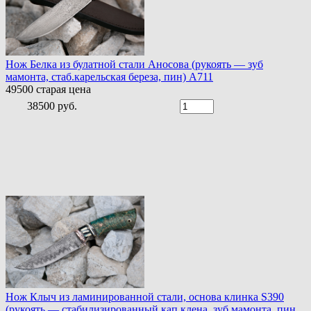
Нож Белка из булатной стали Аносова (рукоять — зуб
мамонта, стаб.карельская береза, пин) A711
49500
старая цена
38500 руб.
Нож Клыч из ламинированной стали, основа клинка S390
(рукоять — стабилизированный кап клена, зуб мамонта, пин,