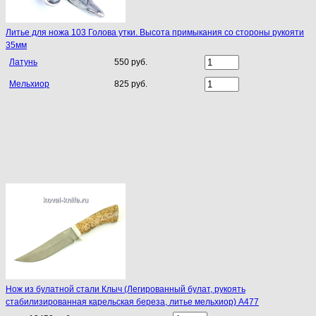
Литье для ножа 103 Голова утки. Высота примыкания со стороны рукояти
35мм
Латунь
550 руб.
Мельхиор
825 руб.
Нож из булатной стали Клыч (Легированный булат, рукоять
стабилизированная карельская береза, литье мельхиор) A477