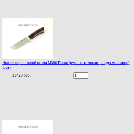
Нож из порошковой стали М390 Пегас (рукоять композит, гарда мельхиор)
A507
13420 руб.