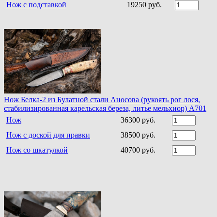
Нож с подставкой
19250 руб.
Нож Белка-2 из Булатной стали Аносова (рукоять рог лося,
стабилизированная карельская береза, литье мельхиор) A701
Нож
36300 руб.
Нож с доской для правки
38500 руб.
Нож со шкатулкой
40700 руб.