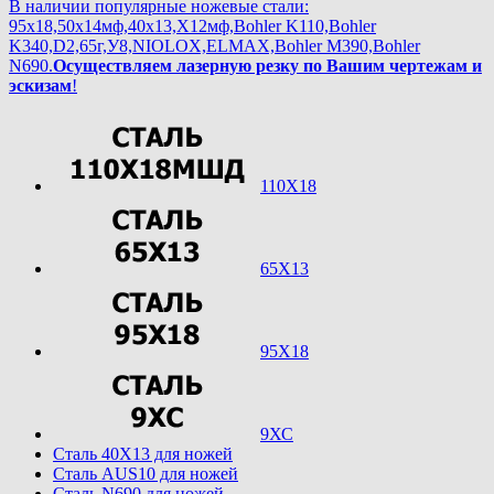
В наличии популярные ножевые стали:
95х18,50х14мф,40х13,Х12мф,Bohler K110,Bohler
K340,D2,65г,У8,NIOLOX,ELMAX,Bohler М390,Bohler
N690.
Осуществляем лазерную резку по Вашим чертежам и
эскизам
!
110Х18
65Х13
95Х18
9ХС
Cталь 40Х13 для ножей
Cталь AUS10 для ножей
Cталь N690 для ножей