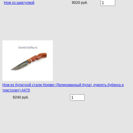
Нож со шкатулкой
9020 руб.
Нож из булатной стали Норвег (Легированный булат, рукоять бубинга и
текстолит) A470
9240 руб.