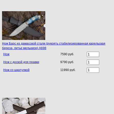
Нож Барс из дамасской стали (рукоять стабилизированная карельская
береза, литье мельхиор) A698
Нож
7590 руб.
Нож с доской для правки
9790 руб.
Нож со шкатулкой
11990 руб.