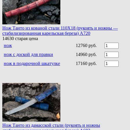
Нож Танто из кованой стали 110Х18 (рукоять и ножны —
стабилизированная карельская береза) A720
14630
старая цена
нож
12760 руб.
нож с доской для правки
14960 руб.
нож в подарочной шкатулке
17160 руб.
Нож Танто из дамасской стали (рукоять и ножны