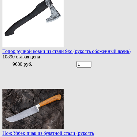
Топор ручной ковки из стали 9хс (рукоять обоженный ясень)
10890
старая цена
9680 руб.
Нож Узбек-пчак из булатной стали (рукоять