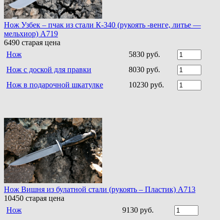
Нож Узбек – пчак из стали К-340 (рукоять -венге, литье —
мельхиор) A719
6490
старая цена
Нож
5830 руб.
Нож с доской для правки
8030 руб.
Нож в подарочной шкатулке
10230 руб.
Нож Вишня из булатной стали (рукоять – Пластик) A713
10450
старая цена
Нож
9130 руб.