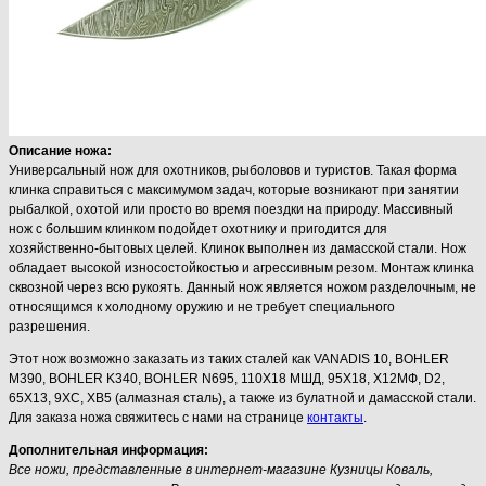
Описание ножа:
Универсальный нож для охотников, рыболовов и туристов. Такая форма
клинка справиться с максимумом задач, которые возникают при занятии
рыбалкой, охотой или просто во время поездки на природу. Массивный
нож с большим клинком подойдет охотнику и пригодится для
хозяйственно-бытовых целей. Клинок выполнен из дамасской стали. Нож
обладает высокой износостойкостью и агрессивным резом. Монтаж клинка
сквозной через всю рукоять. Данный нож является ножом разделочным, не
относящимся к холодному оружию и не требует специального
разрешения.
Этот нож возможно заказать из таких сталей как VANADIS 10, BOHLER
M390, BOHLER K340, BOHLER N695, 110Х18 МШД, 95Х18, Х12МФ, D2,
65Х13, 9ХС, ХВ5 (алмазная сталь), а также из булатной и дамасской стали.
Для заказа ножа свяжитесь с нами на странице
контакты
.
Дополнительная информация:
Все ножи, представленные в интернет-магазине Кузницы Коваль,