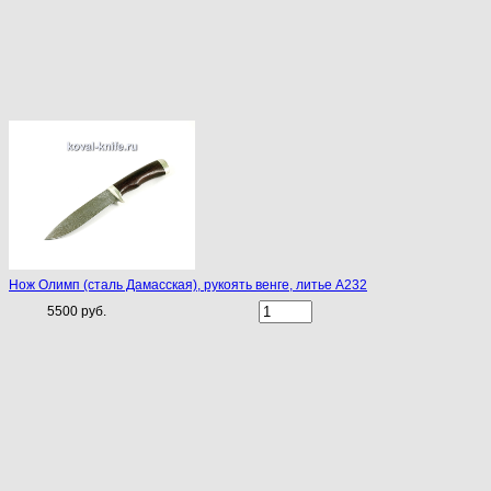
Нож Олимп (сталь Дамасская), рукоять венге, литье A232
5500 руб.