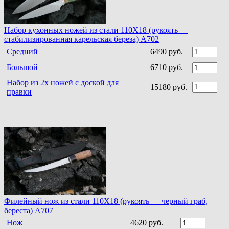
Набор кухонных ножей из стали 110Х18 (рукоять —
стабилизированная карельская береза) A702
Средний
6490 руб.
Большой
6710 руб.
Набор из 2х ножей с доской для
15180 руб.
правки
Филейный нож из стали 110Х18 (рукоять — черный граб,
береста) A707
Нож
4620 руб.