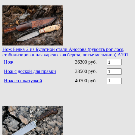
Нож Белка-2 из Булатной стали Аносова (рукоять рог лося,
стабилизированная карельская береза, литье мельхиор) A701
Нож
36300 руб.
Нож с доской для правки
38500 руб.
Нож со шкатулкой
40700 руб.