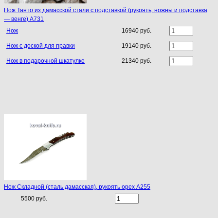
Нож Танто из дамасской стали c подставкой (рукоять, ножны и подставка
— венге) A731
Нож
16940 руб.
Нож с доской для правки
19140 руб.
Нож в подарочной шкатулке
21340 руб.
Нож Складной (сталь дамасская), рукоять орех A255
5500 руб.