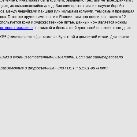
 Сечение клинка может быть круглым, овальным, трёх или четырёхгранным с
дия», использовавшийся для добивания противника и в случае борьбы
ов, между чешуйками панциря или кольцами кольчуги, тем самым прекращая
к. Такое же оружие имелось и в Японии, там оно появилось также к 12
 используется кожа и художественное литье. Данный нож является ножом
интернет-магазине
со скидкой и бесплатной доставкой по акции «нож дня».
5 (алмазная сталь), а также из булатной и дамасской стали. Для заказа
иями и вновь изготовленными изделиями. Если Вас заинтересовало
 разделочные и шкуросъемные» или ГОСТ Р 51501-99 «Ножи