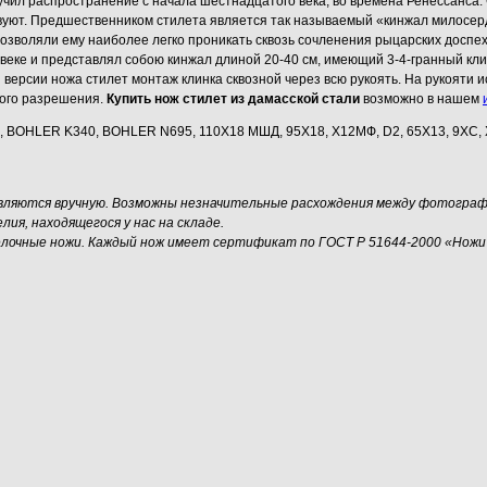
учил распространение с начала шестнадцатого века, во времена Ренессанса.
твуют. Предшественником стилета является так называемый «кинжал милосер
озволяли ему наиболее легко проникать сквозь сочленения рыцарских доспех
еке и представлял собою кинжал длиной 20-40 см, имеющий 3-4-гранный клино
й версии ножа стилет монтаж клинка сквозной через всю рукоять. На рукояти
ного разрешения.
Купить нож стилет из дамасской стали
возможно в нашем
, BOHLER K340, BOHLER N695, 110Х18 МШД, 95Х18, Х12МФ, D2, 65Х13, 9ХС, ХВ
овляются вручную. Возможны незначительные расхождения между фотограф
я, находящегося у нас на складе.
елочные ножи. Каждый нож имеет сертификат по ГОСТ Р 51644-2000 «Ножи