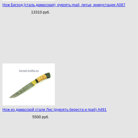
Нож Бигзод (сталь дамасская), рукоять граб, литье, инкрустация A087
13310 руб.
Нож из дамасской стали Лис (рукоять береста и граб) A491
5500 руб.