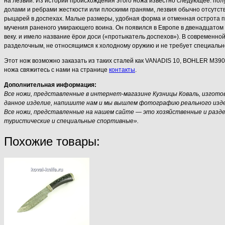
на лезвии. Из истории происхождения этого ножа известно следующее: пол
долами и ребрами жесткости или плоскими гранями, лезвия обычно отсутс
рыцарей в доспехах. Малые размеры, удобная форма и отменная острота п
мучения раненого умирающего воина. Он появился в Европе в двенадцатом в
веку. и имело название ёрои доси («протыкатель доспехов»). В современно
разделочным, не относящимся к холодному оружию и не требует специаль
Этот нож возможно заказать из таких сталей как VANADIS 10, BOHLER M390
ножа свяжитесь с нами на странице
контакты
.
Дополнительная информация:
Все ножи, представленные в интернет-магазине Кузницы Коваль, изгот
данное изделие, напишите нам и мы вышлем фотографию реального издели
Все ножи, представленные на нашем сайте — это хозяйственные и разд
туристические и специальные спортивные».
Похожие товары: