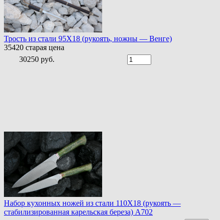
Трость из стали 95Х18 (рукоять, ножны — Венге)
35420
старая цена
30250 руб.
Набор кухонных ножей из стали 110Х18 (рукоять —
стабилизированная карельская береза) A702