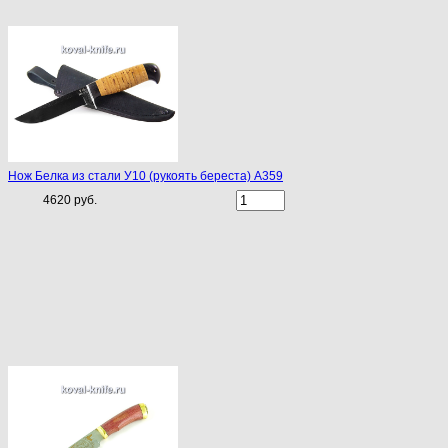
Нож Белка из стали У10 (рукоять береста) A359
4620 руб.