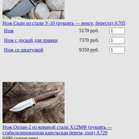
Нож Скин из стали У-10 (рукоять — венге, береста) А705
Нож
5170 руб.
Нож с доской для правки
7370 руб.
Нож со шкатулкой
9350 руб.
Нож Орлан-2 из кованой стали Х12МФ (рукоять —
стабилизированная карельская береза, пин) A729
6490
старая цена