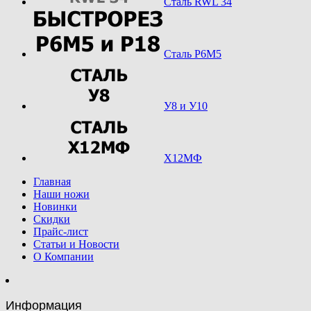
Сталь RWL 34
Сталь Р6М5
У8 и У10
Х12МФ
Главная
Наши ножи
Новинки
Скидки
Прайс-лист
Статьи и Новости
О Компании
Информация