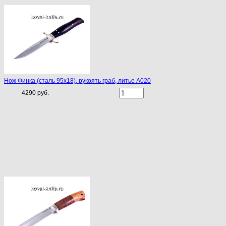
Нож Финка (сталь 95х18), рукоять граб, литье A020
4290 руб.