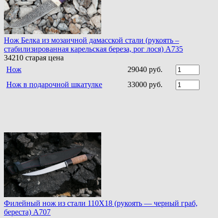
Нож Белка из мозаичной дамасской стали (рукоять –
стабилизированная карельская береза, рог лося) A735
34210
старая цена
Нож
29040 руб.
Нож в подарочной шкатулке
33000 руб.
Филейный нож из стали 110Х18 (рукоять — черный граб,
береста) A707