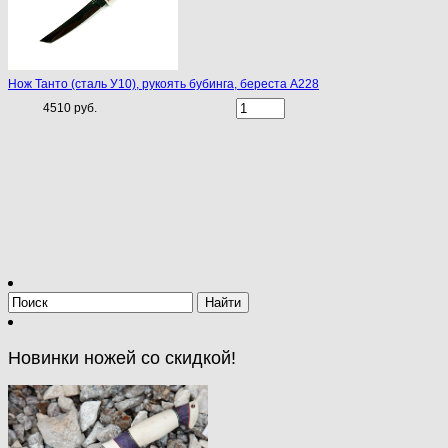
Нож Танто (сталь У10), рукоять бубинга, береста A228
4510 руб.
Новинки ножей со скидкой!