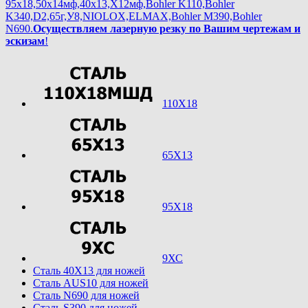
95х18,50х14мф,40х13,Х12мф,Bohler K110,Bohler
K340,D2,65г,У8,NIOLOX,ELMAX,Bohler М390,Bohler
N690.
Осуществляем лазерную резку по Вашим чертежам и
эскизам
!
110Х18
65Х13
95Х18
9ХС
Cталь 40Х13 для ножей
Cталь AUS10 для ножей
Cталь N690 для ножей
Cталь S390 для ножей