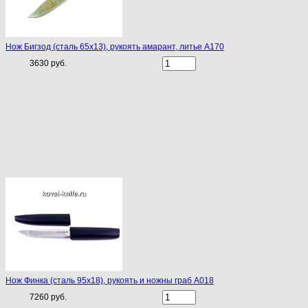
Нож Бигзод (сталь 65х13), рукоять амарант, литье A170
3630 руб.
Нож Финка (сталь 95х18), рукоять и ножны граб A018
7260 руб.