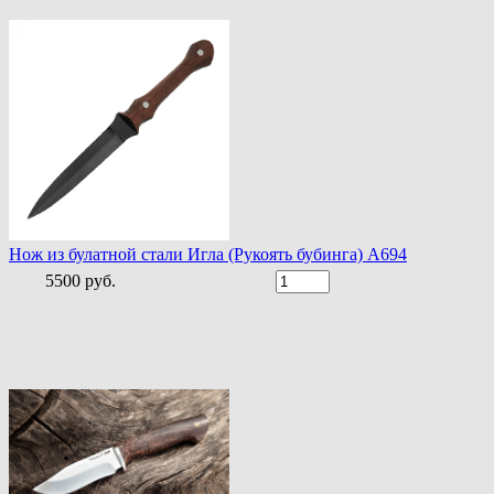
Нож из булатной стали Игла (Рукоять бубинга) A694
5500 руб.