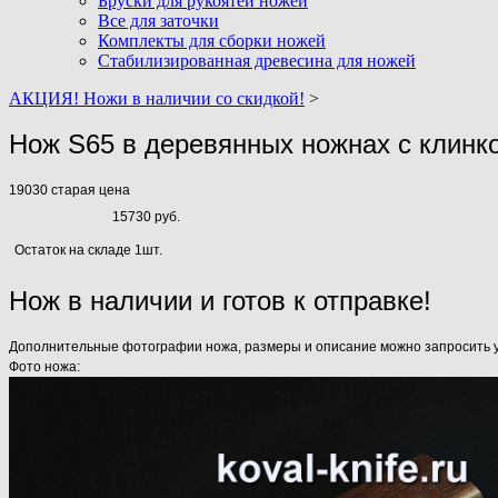
Бруски для рукоятей ножей
Все для заточки
Комплекты для сборки ножей
Стабилизированная древесина для ножей
АКЦИЯ! Ножи в наличии со скидкой!
>
Нож S65 в деревянных ножнах с клинк
19030
старая цена
15730 руб.
Остаток на складе 1шт.
Нож в наличии и готов к отправке!
Дополнительные фотографии ножа, размеры и описание можно запросить у н
Фото ножа: