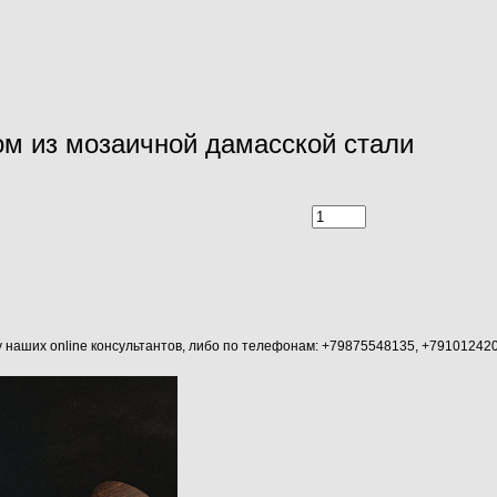
ом из мозаичной дамасской стали
аших online консультантов, либо по телефонам: +79875548135, +79101242045 