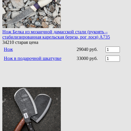
Нож Белка из мозаичной дамасской стали (рукоять –
стабилизированная карельская береза, рог лося) A735
34210
старая цена
Нож
29040 руб.
Нож в подарочной шкатулке
33000 руб.