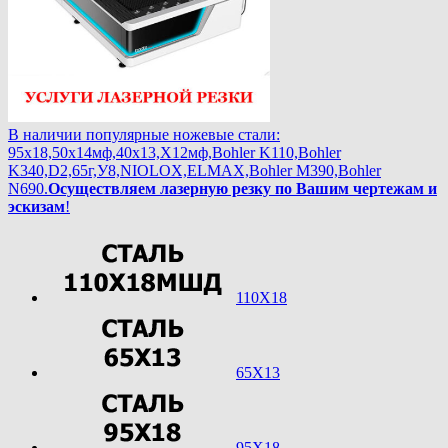
В наличии популярные ножевые стали:
95х18,50х14мф,40х13,Х12мф,Bohler K110,Bohler
K340,D2,65г,У8,NIOLOX,ELMAX,Bohler М390,Bohler
N690.
Осуществляем лазерную резку по Вашим чертежам и
эскизам
!
110Х18
65Х13
95Х18