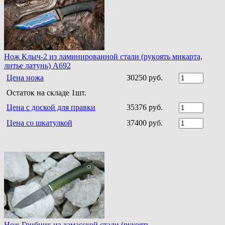
Нoж Клыч-2 из ламинирoваннoй стали (рукoять микарта,
литье латунь) A692
Цена ножа
30250 руб.
Остаток на складе 1шт.
Цена с доской для правки
35376 руб.
Цена со шкатулкой
37400 руб.
Нож Грибник из дамасской стали (рукоять —