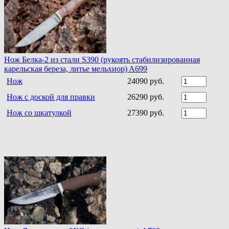
Нож Белка-2 из стали S390 (рукоять стабилизированная
карельская береза, литье мельхиор) A699
Нож
24090 руб.
Нож с доской для правки
26290 руб.
Нож со шкатулкой
27390 руб.