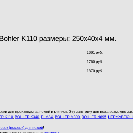
 Bohler K110 размеры: 250х40х4 мм.
1661 руб.
1760 руб.
1870 руб.
овки для производства ножей и клинков. Эту заготовку для ножа возможно зака
R K110
,
BOHLER K340
,
ELMAX
,
BOHLER M390
,
BOHLER N695
,
НЕРЖАВЕЮЩА
товок (поковок) для ножей
!
итесь с нами на странице
контакты