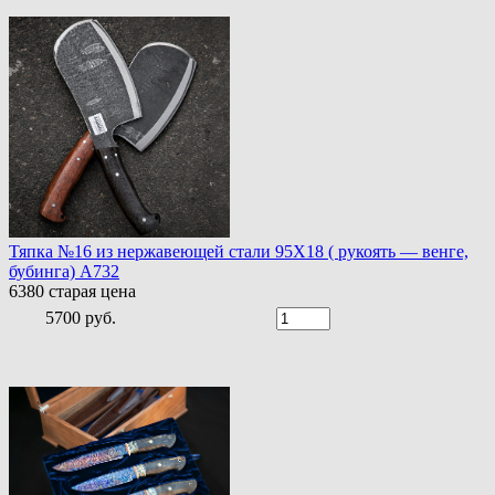
Тяпка №16 из нержавеющей стали 95Х18 ( рукоять — венге,
бубинга) A732
6380
старая цена
5700 руб.