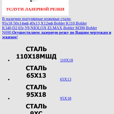
В наличии популярные ножевые стали:
95х18,50х14мф,40х13,Х12мф,Bohler K110,Bohler
K340,D2,65г,У8,NIOLOX,ELMAX,Bohler М390,Bohler
N690.
Осуществляем лазерную резку по Вашим чертежам и
эскизам
!
110Х18
65Х13
95Х18