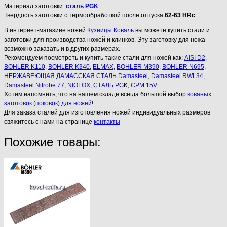
Материал заготовки:
сталь PGK
Твердость заготовки с термообработкой после отпуска
62-63 HRc
.
В интернет-магазине ножей
Кузницы Коваль
вы можете купить стали и
заготовки для производства ножей и клинков. Эту заготовку для ножа
возможно заказать и в других размерах.
Рекомендуем посмотреть и купить такие стали для ножей как:
AISI D2
,
BOHLER K110
,
BOHLER K340
,
ELMAX
,
BOHLER M390
,
BOHLER N695
,
НЕРЖАВЕЮЩАЯ ДАМАССКАЯ СТАЛЬ Damasteel
,
Damasteel RWL34
,
Damasteel Nitrobe 77
,
NIOLOX
,
СТАЛЬ PG
K,
CPM 15V
.
Хотим напомнить, что на нашем складе всегда большой выбор
кованых
заготовок (поковок) для ножей
!
Для заказа сталей для изготовления ножей индивидуальных размеров
свяжитесь с нами на странице
контакты
Похожие товары: