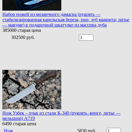
Набор ножей из мозаичного дамаска (рукоять —
стабилизированная карельская береза, пин, зуб мамонта; литье
— макуме) в подарочной шкатулке из массива дуба
385000
старая цена
302500 руб.
Нож Узбек – пчак из стали К-340 (рукоять -венге, литье —
мельхиор) A719
6490
старая цена
Нож
5830 руб.