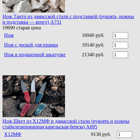
Нож Танто из дамасской стали c подставкой (рукоять, ножны
и подставка — венге) A731
19690
старая цена
Нож
16940 руб.
Нож с доской для правки
19140 руб.
Нож в подарочной шкатулке
21340 руб.
Нож Шкет из Х12МФ и дамасской стали (рукоять и ножны
стабилизированная карельская береза) A695
Х12МФ
9130 руб.