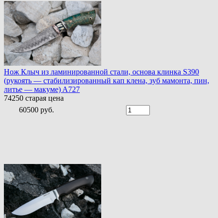
Нож Клыч из ламинированной стали, основа клинка S390
(рукоять — стабилизированный кап клена, зуб мамонта, пин,
литье — макуме) A727
74250
старая цена
60500 руб.