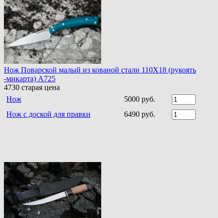
Нож Поварской малый из кованой стали 110Х18 (рукоять
-микарта) A725
4730
старая цена
Нож
5000 руб.
Нож с доской для правки
6490 руб.