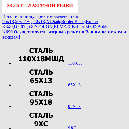
В наличии популярные ножевые стали:
95х18,50х14мф,40х13,Х12мф,Bohler K110,Bohler
K340,D2,65г,У8,NIOLOX,ELMAX,Bohler М390,Bohler
N690.
Осуществляем лазерную резку по Вашим чертежам и
эскизам
!
110Х18
65Х13
95Х18
9ХС