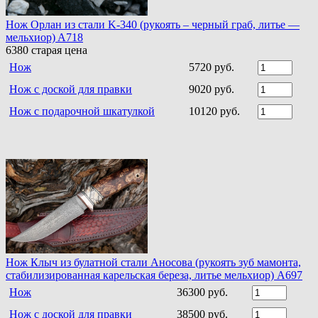
Нож Орлан из стали K-340 (рукоять – черный граб, литье —
мельхиор) A718
6380
старая цена
Нож
5720 руб.
Нож с доской для правки
9020 руб.
Нож с подарочной шкатулкой
10120 руб.
Нож Клыч из булатной стали Аносова (рукоять зуб мамонта,
стабилизированная карельская береза, литье мельхиор) A697
Нож
36300 руб.
Нож с доской для правки
38500 руб.