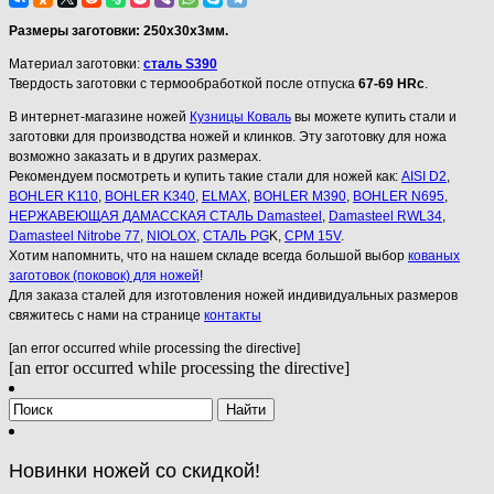
Размеры заготовки: 250х30х3мм.
Материал заготовки:
сталь S390
Твердость заготовки с термообработкой после отпуска
67-69 HRc
.
В интернет-магазине ножей
Кузницы Коваль
вы можете купить стали и
заготовки для производства ножей и клинков. Эту заготовку для ножа
возможно заказать и в других размерах.
Рекомендуем посмотреть и купить такие стали для ножей как:
AISI D2
,
BOHLER K110
,
BOHLER K340
,
ELMAX
,
BOHLER M390
,
BOHLER N695
,
НЕРЖАВЕЮЩАЯ ДАМАССКАЯ СТАЛЬ Damasteel
,
Damasteel RWL34
,
Damasteel Nitrobe 77
,
NIOLOX
,
СТАЛЬ PG
K,
CPM 15V
.
Хотим напомнить, что на нашем складе всегда большой выбор
кованых
заготовок (поковок) для ножей
!
Для заказа сталей для изготовления ножей индивидуальных размеров
свяжитесь с нами на странице
контакты
[an error occurred while processing the directive]
[an error occurred while processing the directive]
Новинки ножей со скидкой!