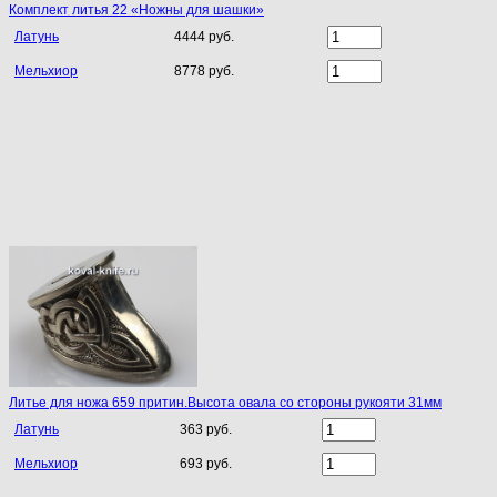
Комплект литья 22 «Ножны для шашки»
Латунь
4444 руб.
Мельхиор
8778 руб.
Литье для ножа 659 притин.Высота овала со стороны рукояти 31мм
Латунь
363 руб.
Мельхиор
693 руб.