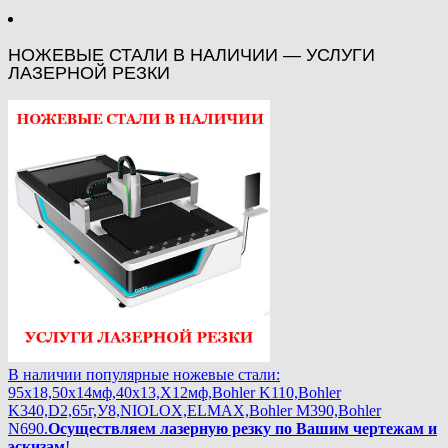
НОЖЕВЫЕ СТАЛИ В НАЛИЧИИ — УСЛУГИ
ЛАЗЕРНОЙ РЕЗКИ
В наличии популярные ножевые стали:
95х18,50х14мф,40х13,Х12мф,Bohler K110,Bohler
K340,D2,65г,У8,NIOLOX,ELMAX,Bohler М390,Bohler
N690.
Осуществляем лазерную резку по Вашим чертежам и
эскизам
!