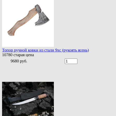
Топор ручной ковки из стали 9хс (рукоять ясень)
10780
старая цена
9680 руб.