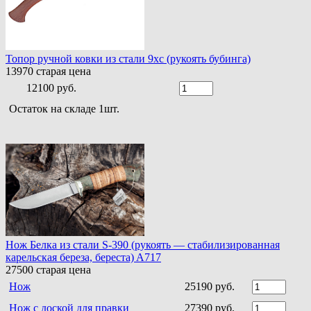
Топор ручной ковки из стали 9хс (рукоять бубинга)
13970
старая цена
12100 руб.
Остаток на складе 1шт.
Нож Белка из стали S-390 (рукоять — стабилизированная
карельская береза, береста) A717
27500
старая цена
Нож
25190 руб.
Нож с доской для правки
27390 руб.