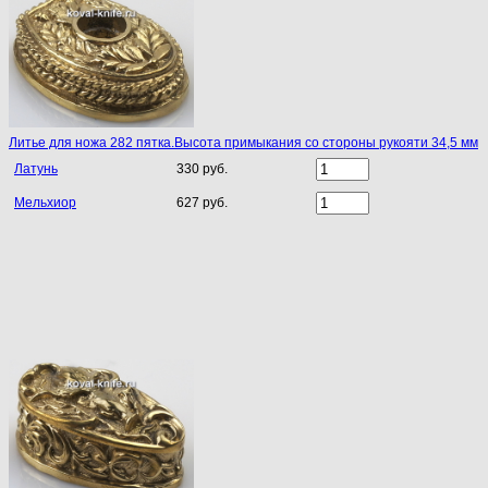
Литье для ножа 282 пятка.Высота примыкания со стороны рукояти 34,5 мм
Латунь
330 руб.
Мельхиор
627 руб.