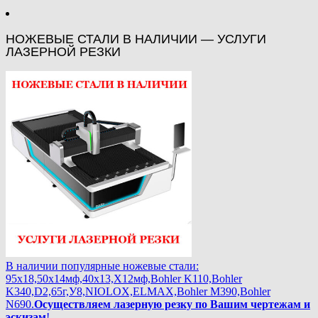
НОЖЕВЫЕ СТАЛИ В НАЛИЧИИ — УСЛУГИ
ЛАЗЕРНОЙ РЕЗКИ
В наличии популярные ножевые стали:
95х18,50х14мф,40х13,Х12мф,Bohler K110,Bohler
K340,D2,65г,У8,NIOLOX,ELMAX,Bohler М390,Bohler
N690.
Осуществляем лазерную резку по Вашим чертежам и
эскизам
!