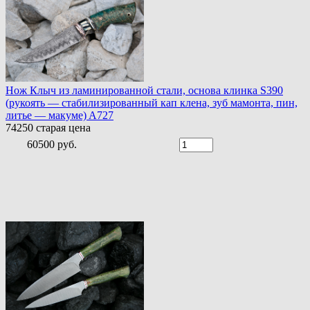
Нож Клыч из ламинированной стали, основа клинка S390
(рукоять — стабилизированный кап клена, зуб мамонта, пин,
литье — макуме) A727
74250
старая цена
60500 руб.