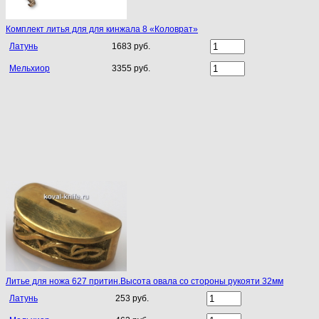
Комплект литья для для кинжала 8 «Коловрат»
Латунь
1683 руб.
Мельхиор
3355 руб.
Литье для ножа 627 притин.Высота овала со стороны рукояти 32мм
Латунь
253 руб.