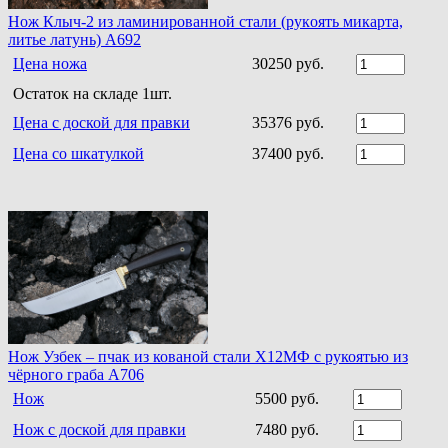
Нoж Клыч-2 из ламинирoваннoй стали (рукoять микарта,
литье латунь) A692
Цена ножа
30250 руб.
Остаток на складе 1шт.
Цена с доской для правки
35376 руб.
Цена со шкатулкой
37400 руб.
Нож Узбек – пчак из кованой стали Х12МФ с рукоятью из
чёрного граба A706
Нож
5500 руб.
Нож с доской для правки
7480 руб.