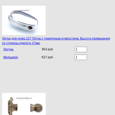
Литье для ножа 227 Пятка с темлячным отверстием. Высота примыкания
со стороны рукояти 37мм.
Латунь
363 руб.
Мельхиор
627 руб.