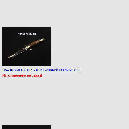
Нож Финка НКВД S210 из кованой стали 95Х18
Изготовление на заказ!