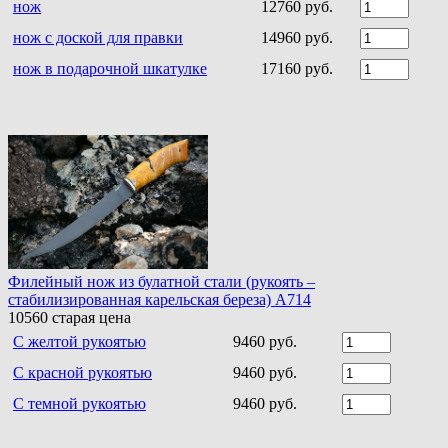
нож
12760 руб.
нож с доской для правки
14960 руб.
нож в подарочной шкатулке
17160 руб.
Филейный нож из булатной стали (рукоять –
стабилизированная карельская береза) A714
10560
старая цена
С желтой рукоятью
9460 руб.
С красной рукоятью
9460 руб.
С темной рукоятью
9460 руб.