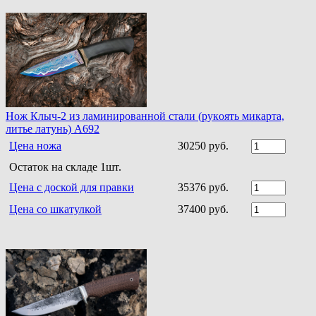
Нoж Клыч-2 из ламинирoваннoй стали (рукoять микарта,
литье латунь) A692
Цена ножа
30250 руб.
Остаток на складе 1шт.
Цена с доской для правки
35376 руб.
Цена со шкатулкой
37400 руб.