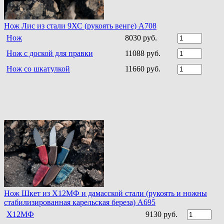
Нож Лис из стали 9ХС (рукоять венге) A708
Нож
8030 руб.
Нож с доской для правки
11088 руб.
Нож со шкатулкой
11660 руб.
Нож Шкет из Х12МФ и дамасской стали (рукоять и ножны
стабилизированная карельская береза) A695
Х12МФ
9130 руб.