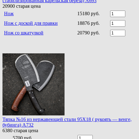
стабилизированная карельская береза) A693
20900
старая цена
Нож
15180 руб.
Нож с доской для правки
18876 руб.
Нож со шкатулкой
20790 руб.
Тяпка №16 из нержавеющей стали 95Х18 ( рукоять — венге,
бубинга) A732
6380
старая цена
5700 руб.