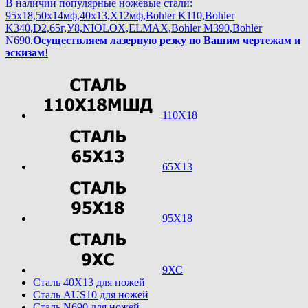
В наличии популярные ножевые стали:
95х18,50х14мф,40х13,Х12мф,Bohler K110,Bohler
K340,D2,65г,У8,NIOLOX,ELMAX,Bohler М390,Bohler
N690.
Осуществляем лазерную резку по Вашим чертежам и
эскизам
!
110Х18
65Х13
95Х18
9ХС
Cталь 40Х13 для ножей
Cталь AUS10 для ножей
Cталь N690 для ножей