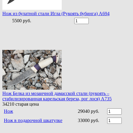
Нож из булатной стали Игла (Рукоять бубинга) A694
5500 руб.
Нож Белка из мозаичной дамасской стали (рукоять –
стабилизированная карельская береза, рог лося) A735
34210
старая цена
Нож
29040 руб.
Нож в подарочной шкатулке
33000 руб.