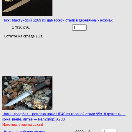
Нож Пластунский S269 из дамасской стали в деревянных ножнах
17930 руб.
Остаток на складе 1шт.
Нож Штрафбат – реплика ножа НР40 из кованой стали 95х18 (рукоять —
кожа, венге, литье — мельхиор) A733
Изготовление на заказ!
Нож с доской для правки
6600 руб.