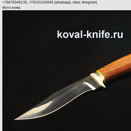
+79875548135, +79101242045 (whatsapp, viber, telegram)
Фото ножа: