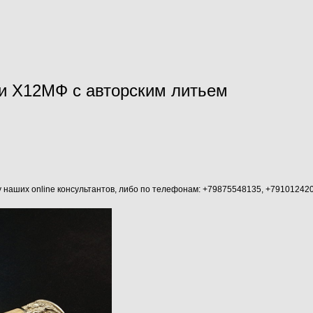
и Х12МФ с авторским литьем
аших online консультантов, либо по телефонам: +79875548135, +79101242045 