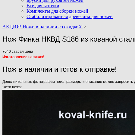
Бруски для рукоятей ножей
Все для заточки
Комплекты для сборки ножей
Стабилизированная древесина для ножей
АКЦИЯ! Ножи в наличии со скидкой!
>
Нож Финка НКВД S186 из кованой стал
7040
старая цена
Изготовление на заказ!
Нож в наличии и готов к отправке!
Дополнительные фотографии ножа, размеры и описание можно запросить у н
Фото ножа: