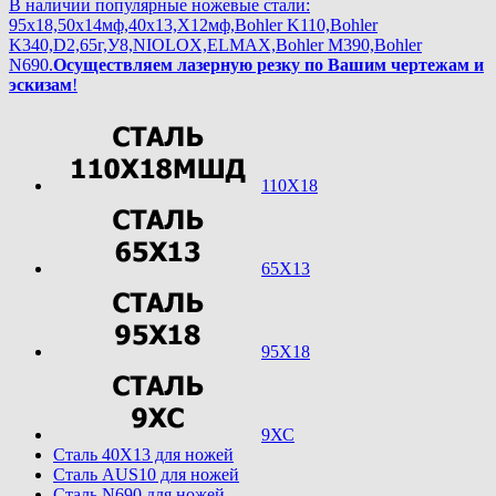
В наличии популярные ножевые стали:
95х18,50х14мф,40х13,Х12мф,Bohler K110,Bohler
K340,D2,65г,У8,NIOLOX,ELMAX,Bohler М390,Bohler
N690.
Осуществляем лазерную резку по Вашим чертежам и
эскизам
!
110Х18
65Х13
95Х18
9ХС
Cталь 40Х13 для ножей
Cталь AUS10 для ножей
Cталь N690 для ножей