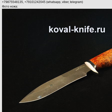
+79875548135, +79101242045 (whatsapp, viber, telegram)
Фото ножа: