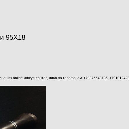
ли 95Х18
аших online консультантов, либо по телефонам: +79875548135, +79101242045 