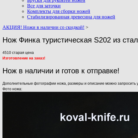
Бруски для рукоятей ножей
Все для заточки
Комплекты для сборки ножей
Стабилизированная древесина для ножей
АКЦИЯ! Ножи в наличии со скидкой!
>
Нож Финка туристическая S202 из ста
4510
старая цена
Изготовление на заказ!
Нож в наличии и готов к отправке!
Дополнительные фотографии ножа, размеры и описание можно запросить у н
Фото ножа: