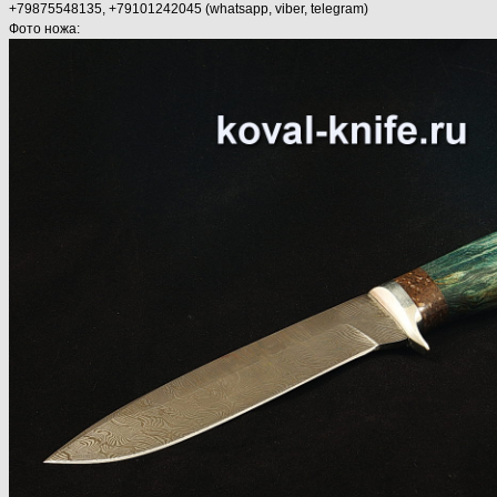
+79875548135, +79101242045 (whatsapp, viber, telegram)
Фото ножа: