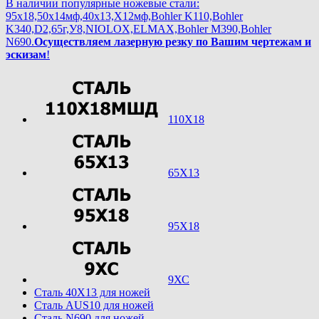
В наличии популярные ножевые стали:
95х18,50х14мф,40х13,Х12мф,Bohler K110,Bohler
K340,D2,65г,У8,NIOLOX,ELMAX,Bohler М390,Bohler
N690.
Осуществляем лазерную резку по Вашим чертежам и
эскизам
!
110Х18
65Х13
95Х18
9ХС
Cталь 40Х13 для ножей
Cталь AUS10 для ножей
Cталь N690 для ножей