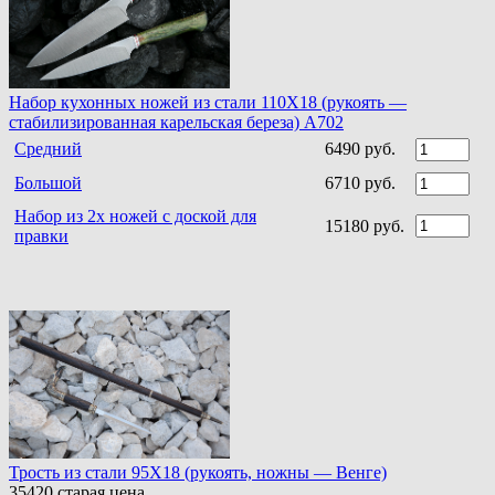
Набор кухонных ножей из стали 110Х18 (рукоять —
стабилизированная карельская береза) A702
Средний
6490 руб.
Большой
6710 руб.
Набор из 2х ножей с доской для
15180 руб.
правки
Трость из стали 95Х18 (рукоять, ножны — Венге)
35420
старая цена