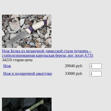
Нож Белка из мозаичной дамасской стали (рукоять –
стабилизированная карельская береза, рог лося) A735
34210
старая цена
Нож
29040 руб.
Нож в подарочной шкатулке
33000 руб.