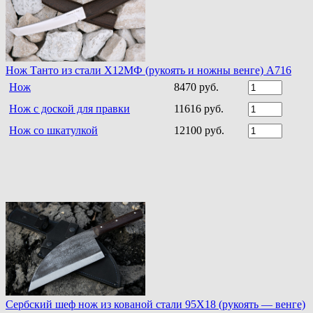
Нож Танто из стали Х12МФ (рукоять и ножны венге) A716
Нож
8470 руб.
Нож с доской для правки
11616 руб.
Нож со шкатулкой
12100 руб.
Сербский шеф нож из кованой стали 95Х18 (рукоять — венге)