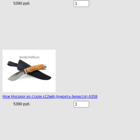
5390 руб.
Нож Носорог из стали х12мф (рукоять береста) A358
5390 руб.