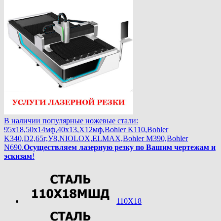
В наличии популярные ножевые стали:
95х18,50х14мф,40х13,Х12мф,Bohler K110,Bohler
K340,D2,65г,У8,NIOLOX,ELMAX,Bohler М390,Bohler
N690.
Осуществляем лазерную резку по Вашим чертежам и
эскизам
!
110Х18