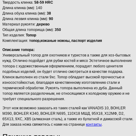
Твердость клинка:
58-59 HRC
Длина клинка (мм): 140
Длина обуха клинка (мм):
38
Длина лезвия клинка (мм):
90
Материал рукояти:
дерево
Общая длина топорища (мм):
350
Тип изделия:
Топор
Комплектация:
топор,кожаные ножны, паспорт изделия
Описание топора:
Универсальный топор для охотников и туристов а также для хоз-бытовых
нужд. Отлично подойдет для рубки костей и мясо Эстетичное выполнение
топора с художественным оформлением, порадует любого ценителя
подобных изделий, он будет отлично смотреться в качестве подарка.
Клинок выполнен из стали 9хс. Топор обладает высокой прочностью и
износостойкостью, благодаря качественному изготовлению стали и
термической обработки. Рукоять топора выполнена из дуба. Данный
топор является разделочным, не относящимся к холодному оружию и не
требует специального разрешения.
Этот нож возможно заказать из таких сталей как VANADIS 10, BOHLER
M390, BOHLER K340, BOHLER N695, 110Х18 МШД, 95Х18, Х12МФ, D2,
65Х13, 9ХС, ХВ5 (алмазная сталь), а также из булатной и дамасской стали.
Для заказа ножа свяжитесь с нами на странице
контакты
.