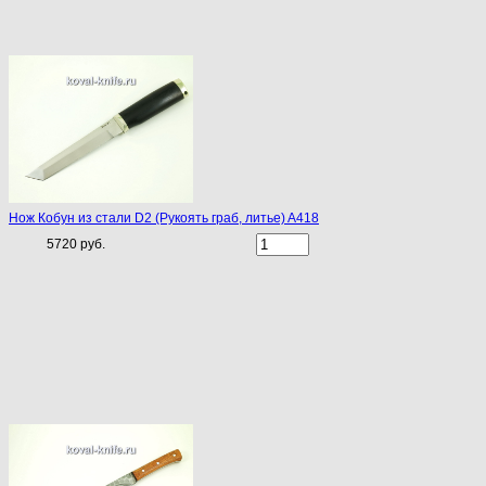
Нож Кобун из стали D2 (Рукоять граб, литье) A418
5720 руб.