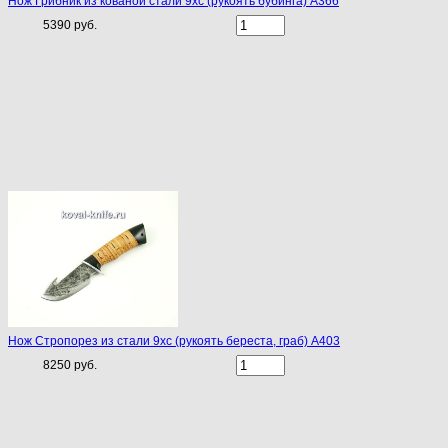
Нож Грибник из кованой стали 9хс (рукоять бубинга) A366
5390 руб.
Нож Стропорез из стали 9хс (рукоять береста, граб) A403
8250 руб.