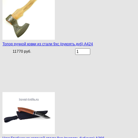
Топор ручной ковки из стали 9хс (рукоять дуб) A424
11770 руб.