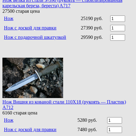
Нож Белка из стали S-390 (рукоять — стабилизированная
карельская береза, береста) A717
27500
старая цена
Нож
25190 руб.
Нож с доской для правки
27390 руб.
Нож с подарочной шкатулкой
29590 руб.
Нож Вишня из кованой стали 110Х18 (рукоять — Пластик)
A712
6160
старая цена
Нож
5280 руб.
Нож с доской для правки
7480 руб.