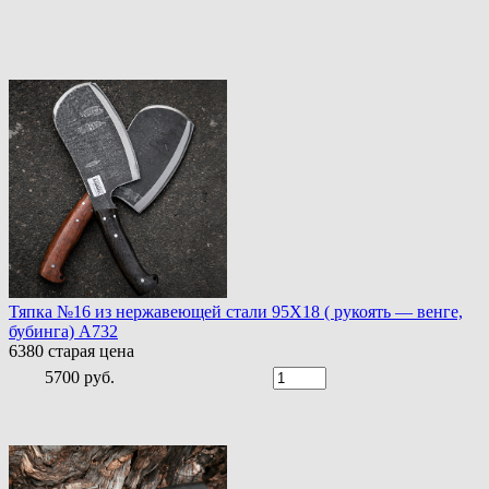
Тяпка №16 из нержавеющей стали 95Х18 ( рукоять — венге,
бубинга) A732
6380
старая цена
5700 руб.