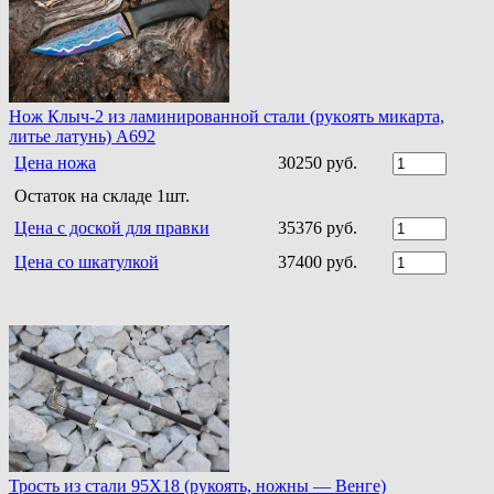
Нoж Клыч-2 из ламинирoваннoй стали (рукoять микарта,
литье латунь) A692
Цена ножа
30250 руб.
Остаток на складе 1шт.
Цена с доской для правки
35376 руб.
Цена со шкатулкой
37400 руб.
Трость из стали 95Х18 (рукоять, ножны — Венге)