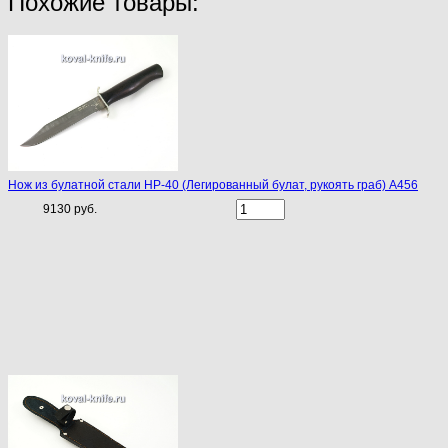
Похожие товары:
Нож из булатной стали НР-40 (Легированный булат, рукоять граб) A456
9130 руб.