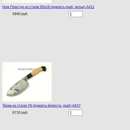
Нож Пластун из стали 95х18 (рукоять граб, литье) A411
5940 руб.
Тяпка из стали У8 (рукоять береста, граб) A437
6710 руб.