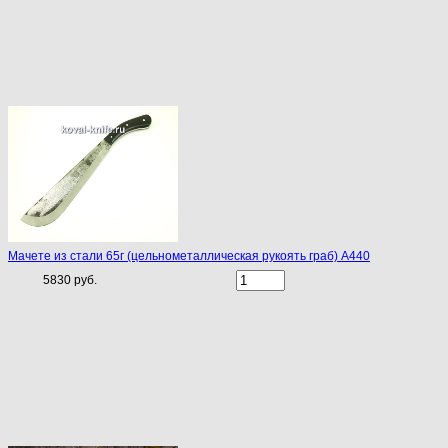
Мачете из стали 65г (цельнометаллическая рукоять граб) A440
5830 руб.