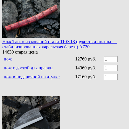
Нож Танто из кованой стали 110Х18 (рукоять и ножны —
стабилизированная карельская береза) A720
14630
старая цена
нож
12760 руб.
нож с доской для правки
14960 руб.
нож в подарочной шкатулке
17160 руб.