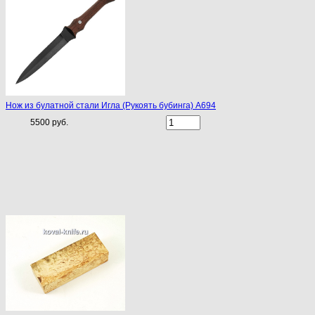
Нож из булатной стали Игла (Рукоять бубинга) A694
5500 руб.