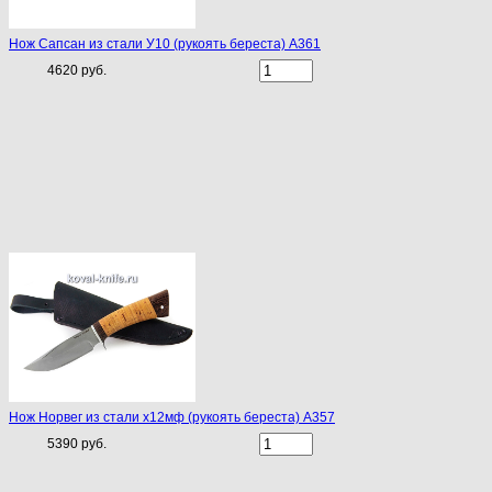
Нож Сапсан из стали У10 (рукоять береста) A361
4620 руб.
Нож Норвег из стали х12мф (рукоять береста) A357
5390 руб.