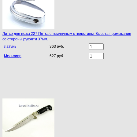
Литье для ножа 227 Пятка с темлячным отверстием. Высота примыкания
со стороны рукояти 37мм.
Латунь
363 руб.
Мельхиор
627 руб.