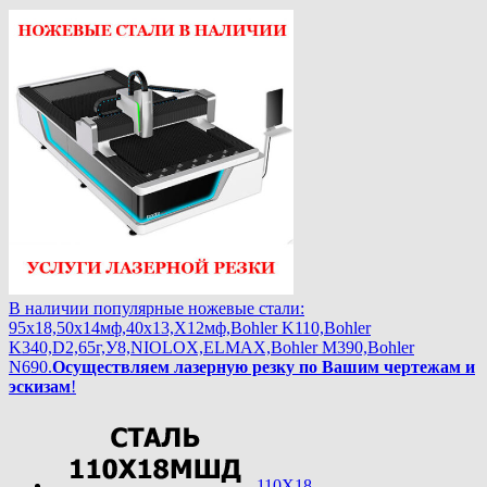
В наличии популярные ножевые стали:
95х18,50х14мф,40х13,Х12мф,Bohler K110,Bohler
K340,D2,65г,У8,NIOLOX,ELMAX,Bohler М390,Bohler
N690.
Осуществляем лазерную резку по Вашим чертежам и
эскизам
!
110Х18