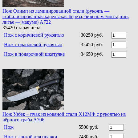
Нож Олимп из ламинированной стали (рукоять —
стабилизированная карельская береза, бивень мамонта,пин,
литье — макуме) A722
35420
старая цена
Нож c коричневой рукоятью
30250 руб.
Нож с оранжевой рукоятью
32450 руб.
Нож в подарочной шкатулке
34650 руб.
Нож Узбек – пчак из кованой стали Х12МФ с рукоятью из
чёрного граба A706
Нож
5500 руб.
Нож с доской для правки
7480 руб.