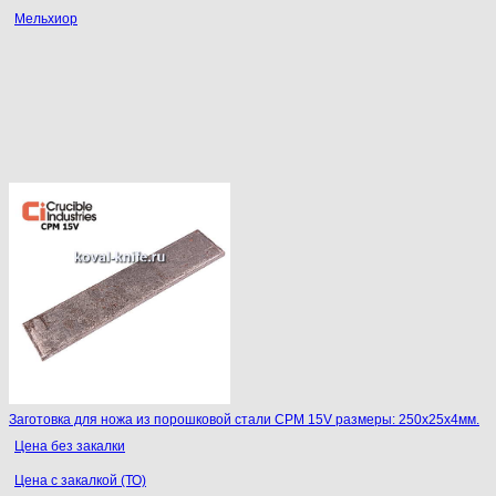
Мельхиор
Заготовка для ножа из порошковой стали CPM 15V размеры: 250х25х4мм.
Цена без закалки
Цена с закалкой (ТО)