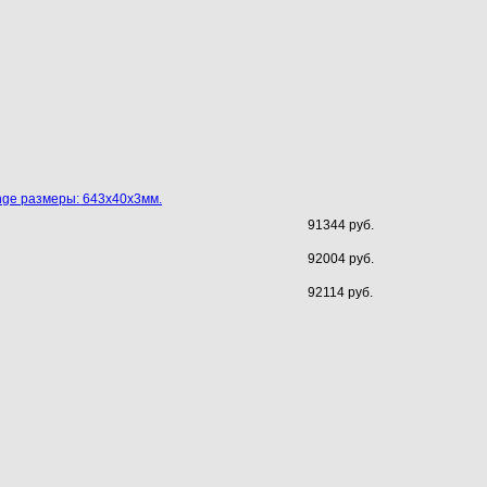
nge размеры: 643х40х3мм.
91344 руб.
92004 руб.
92114 руб.