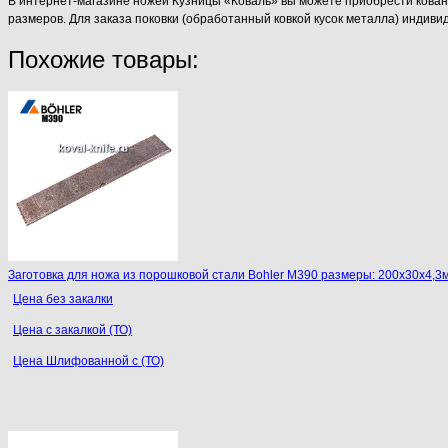
В интернет-магазине ножей Кузницы «Коваль» вы можете приобрести кованые
размеров. Для заказа поковки (обработанный ковкой кусок металла) индив
Похожие товары:
Заготовка для ножа из порошковой стали Bohler M390 размеры: 200х30х4,3
Цена без закалки
Цена с закалкой (ТО)
Цена Шлифованной с (ТО)