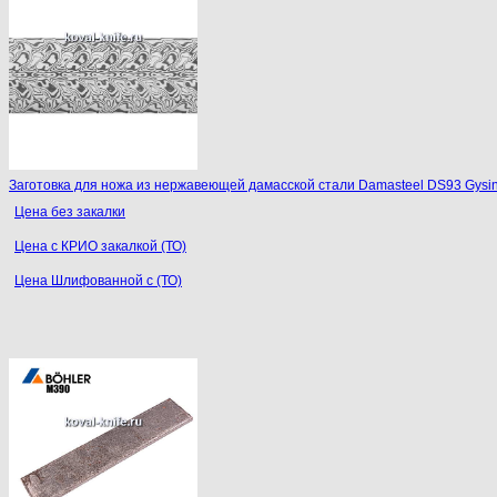
Заготовка для ножа из нержавеющей дамасской стали Damasteel DS93 Gysi
Цена без закалки
Цена с КРИО закалкой (ТО)
Цена Шлифованной с (ТО)