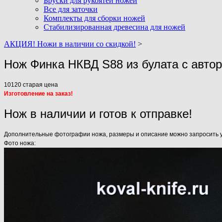
Бруски для рукоятей ножей
Все для заточки
Комплекты для сборки ножей
Стабилизированная древесина для ножей
АКЦИЯ! Ножи в наличии со скидкой!
>
Нож Финка НКВД S88 из булата с авто
10120
старая цена
Изготовление на заказ!
Нож в наличии и готов к отправке!
Дополнительные фотографии ножа, размеры и описание можно запросить у н
Фото ножа: