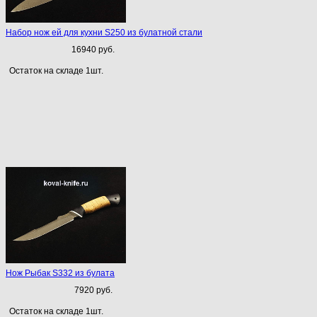
Набор нож ей для кухни S250 из булатной стали
16940 руб.
Остаток на складе 1шт.
Нож Рыбак S332 из булата
7920 руб.
Остаток на складе 1шт.