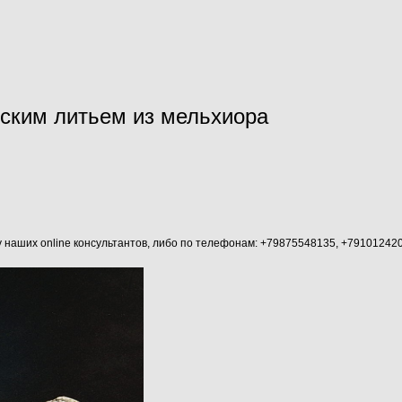
рским литьем из мельхиора
аших online консультантов, либо по телефонам: +79875548135, +79101242045 