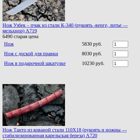
Нож Узбек – пчак из стали К-340 (рукоять -венге, литье —
мельхиор) A719
6490
старая цена
Нож
5830 руб.
Нож с доской для правки
8030 руб.
Нож в подарочной шкатулке
10230 руб.
Нож Танто из кованой стали 110Х18 (рукоять и ножны —
стабилизированная карельская береза) A720