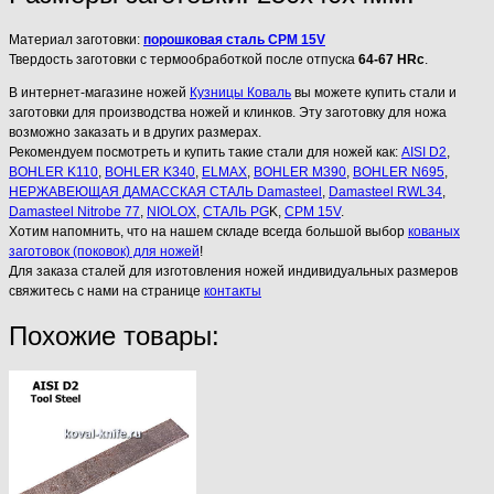
Материал заготовки:
порошковая сталь CPM 15V
Твердость заготовки с термообработкой после отпуска
64-67 HRc
.
В интернет-магазине ножей
Кузницы Коваль
вы можете купить стали и
заготовки для производства ножей и клинков. Эту заготовку для ножа
возможно заказать и в других размерах.
Рекомендуем посмотреть и купить такие стали для ножей как:
AISI D2
,
BOHLER K110
,
BOHLER K340
,
ELMAX
,
BOHLER M390
,
BOHLER N695
,
НЕРЖАВЕЮЩАЯ ДАМАССКАЯ СТАЛЬ Damasteel
,
Damasteel RWL34
,
Damasteel Nitrobe 77
,
NIOLOX
,
СТАЛЬ PG
K,
CPM 15V
.
Хотим напомнить, что на нашем складе всегда большой выбор
кованых
заготовок (поковок) для ножей
!
Для заказа сталей для изготовления ножей индивидуальных размеров
свяжитесь с нами на странице
контакты
Похожие товары: