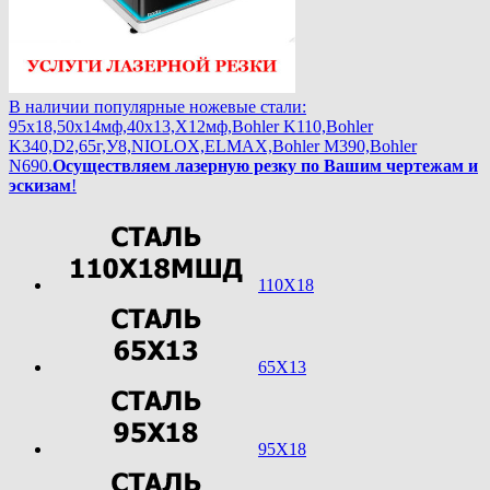
В наличии популярные ножевые стали:
95х18,50х14мф,40х13,Х12мф,Bohler K110,Bohler
K340,D2,65г,У8,NIOLOX,ELMAX,Bohler М390,Bohler
N690.
Осуществляем лазерную резку по Вашим чертежам и
эскизам
!
110Х18
65Х13
95Х18